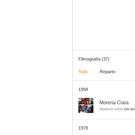
¡Se armó el belén!
6.0
Filmografía (37)
Todo
Reparto
1994
Los subdesarrollados
4.5
10
Morena Clara
Aparece como
(no ac
1978