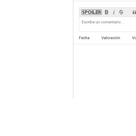
La leyenda del alcalde de Zalamea
Fecha
Valoración
V
--
Un mundo sin luz
--