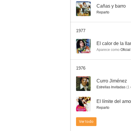
3.8
Cañas y barro
Reparto
Amor a la española
1977
--
--
El calor de la ll
Aparece como
Oficial
1976
7.6
Curro Jiménez
Estrellas Invitadas
(
1
Paisaje con figuras
--
El límite del amo
--
Reparto
Ver todo