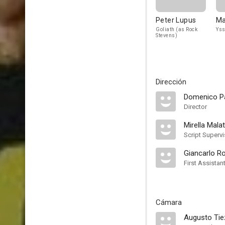
Peter Lupus
Ma
Goliath (as Rock
Yss
Stevens)
Dirección
Domenico Pa
Director
Mirella Mala
Script Supervi
Giancarlo Ro
First Assistan
Cámara
Augusto Tie