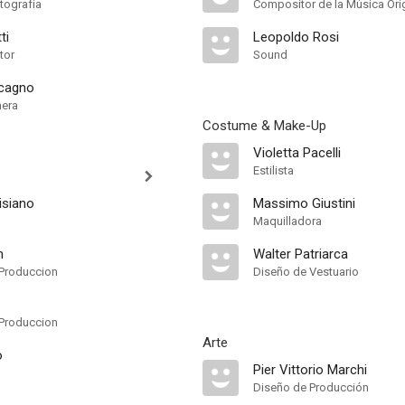
tografía
Compositor de la Música Orig
ti
Leopoldo Rosi
tor
Sound
cagno
mera
Costume & Make-Up
Violetta Pacelli
Estilista
isiano
Massimo Giustini
Maquilladora
m
Walter Patriarca
Produccion
Diseño de Vestuario
Produccion
Arte
o
Pier Vittorio Marchi
Diseño de Producción