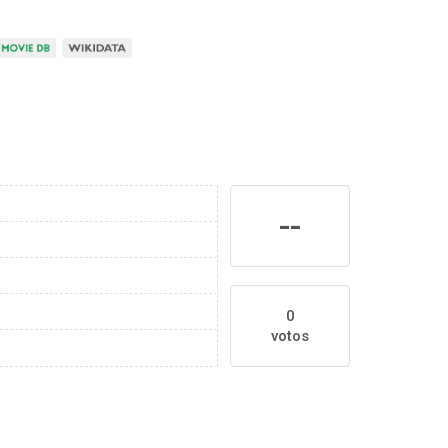
--
0
votos