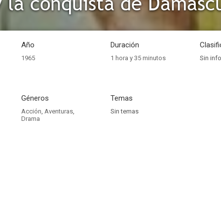
y la conquista de Damasc
Año
Duración
Clasif
1965
1 hora y 35 minutos
Sin inf
Géneros
Temas
Acción
,
Aventuras
,
Sin temas
Drama