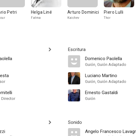
rio Petri
Helga Liné
Arturo Dominici
Piero Lulli
our
Fatma
Kaichev
Thor
Escritura
olella
Domenico Paolella
Guión, Guión Adaptado
testa
Luciano Martino
sor
Guión, Guión Adaptado
mitelli
Ernesto Gastaldi
t Director
Guión
Sonido
zzi
Angelo Francesco Lavag