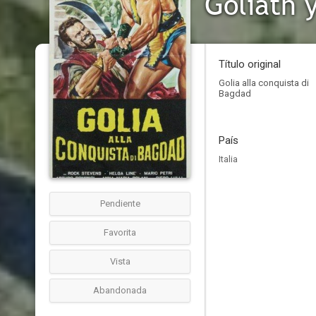
Goliath 
Título original
Golia alla conquista di
Bagdad
País
Italia
Pendiente
Favorita
Vista
Abandonada