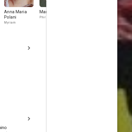
Anna Maria
Marino Masé
Daniele Vargas
Mino Doro
Polani
Phir
Saud
King Selim
Myriam
nino