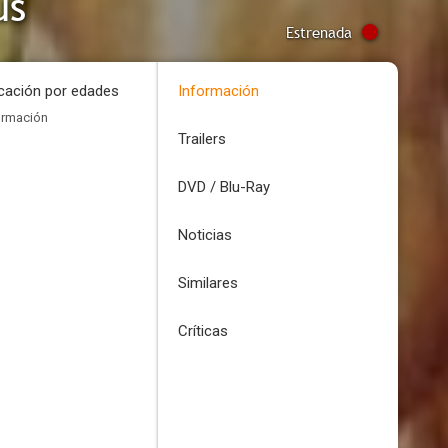
us
Estrenada
icación por edades
Información
ormación
Trailers
DVD / Blu-Ray
Noticias
Similares
Críticas