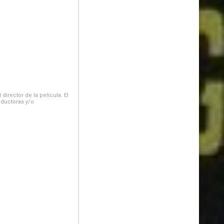
irector de la película. El
oductoras y/o