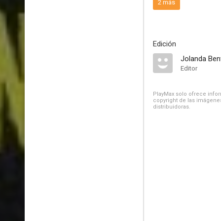
2 más
Edición
Jolanda Ben
Editor
PlayMax solo ofrece inform
copyright de las imágenes
distribuidoras.