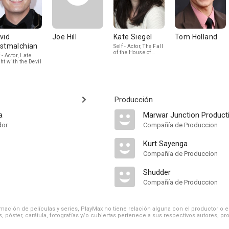
vid
Joe Hill
Kate Siegel
Tom Holland
stmalchian
Self - Actor, The Fall
of the House of
 - Actor, Late
Usher
ht with the Devil
Producción
a
Marwar Junction Product
dor
Compañía de Produccion
Kurt Sayenga
Compañía de Produccion
Shudder
Compañía de Produccion
ación de películas y series, PlayMax no tiene relación alguna con el productor o el d
, póster, carátula, fotografías y/o cubiertas pertenece a sus respectivos autores, pr