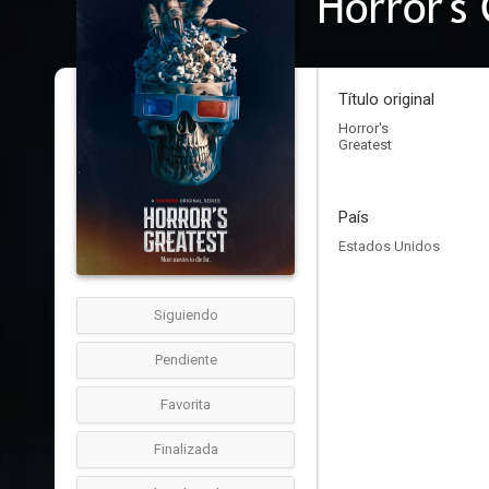
Horror's
Título original
Horror's
Greatest
País
Estados Unidos
Siguiendo
Pendiente
Favorita
Finalizada