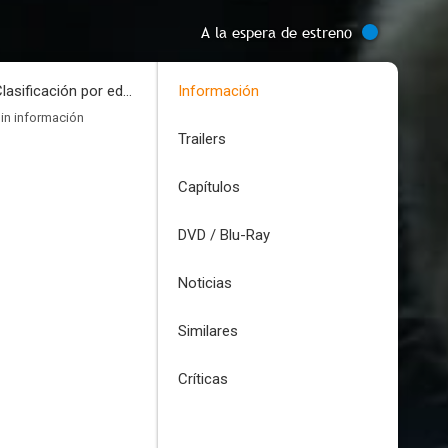
A la espera de estreno
Clasificación por edades
Información
in información
Trailers
Capítulos
DVD / Blu-Ray
Noticias
Similares
Críticas