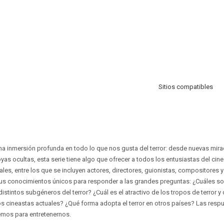
Sitios compatibles
una inmersión profunda en todo lo que nos gusta del terror: desde nuevas mira
as ocultas, esta serie tiene algo que ofrecer a todos los entusiastas del cine 
es, entre los que se incluyen actores, directores, guionistas, compositores y
sus conocimientos únicos para responder a las grandes preguntas: ¿Cuáles son
istintos subgéneros del terror? ¿Cuál es el atractivo de los tropos de terror 
os cineastas actuales? ¿Qué forma adopta el terror en otros países? Las respu
emos para entretenernos.