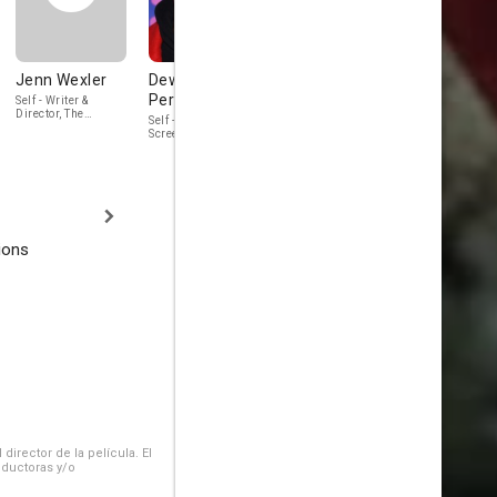
Jenn Wexler
Dewayne
Jonah Ray
Gigi Saul
Perkins
Rodrigues
Guerrero
Self - Writer &
Director, The
Self - Actor &
Self - Writer &
Sacrifice Game
Screenwriter, The
Director, Bingo
Blackening
ions
irector de la película. El
oductoras y/o