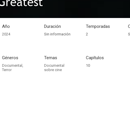
 Greatest
Año
Duración
Temporadas
2024
Sin información
2
S
Géneros
Temas
Capítulos
Documental
,
Documental
10
Terror
sobre cine