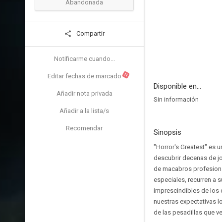
Abandonada
Compartir
Notificarme cuando...
N
Editar fechas de marcado
Disponible en...
Añadir nota privada
Sin información
Añadir a la lista/s
Recomendar
Sinopsis
"Horror's Greatest" es 
descubrir decenas de joy
de macabros profesional
especiales, recurren a 
imprescindibles de los d
nuestras expectativas l
de las pesadillas que v