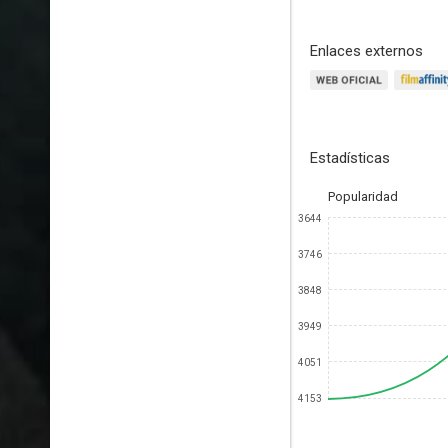
Enlaces externos
Estadísticas
Popularidad
3644
3746
3848
3949
4051
4153