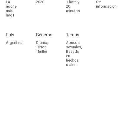
La
2020
1 hora y
Sin
noche
20
información
más
minutos
larga
País
Géneros
Temas
Argentina
Drama
,
Abusos
Terror
,
sexuales
,
Thriller
Basado
en
hechos
reales