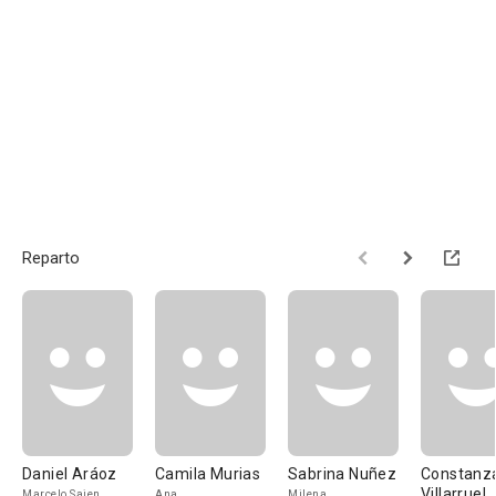
Reparto
Daniel Aráoz
Camila Murias
Sabrina Nuñez
Constanz
Villarruel
Marcelo Sajen
Ana
Milena