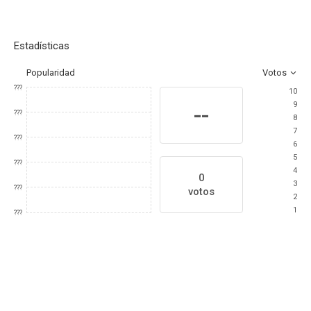
Estadísticas
Popularidad
Votos
???
10
9
--
???
8
7
???
6
5
???
4
0
3
???
votos
2
1
???