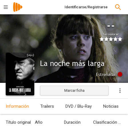
Identificarse/Registrarse
--
Sin valorar
La noche más larga
Estrenada
Marcar ficha
Información
Trailers
DVD / Blu-Ray
Noticias
Título original
Año
Duración
Clasificación por edades