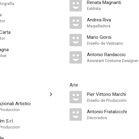
Renata Magnanti
tografía
Estilista
i
Andrea Riva
tor
Maquilladora
 Carta
Mario Giorsi
tor
Diseño de Vestuario
agna
Antonio Randaccio
pher
Assistant Costume Designer
Arte
Pier Vittorio Marchi
Diseño de Producción
zionali Artistici
Produccion
Antonio Fratalocchi
Decorados
m S.r.l
Produccion
le