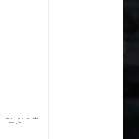
irector de la película. El
oductoras y/o