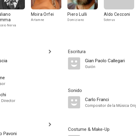
uliano
Moira Orfei
Piero Lulli
Aldo Cecconi
emma
Artamne
Domiziano
Soterus
ceio Nerva
Escritura
scia
Gian Paolo Callegari
Guión
one
sor
Sonido
schi
Carlo Franci
t Director
Compositor de la Música Orig
Costume & Make-Up
co Pavoni