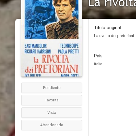
La rivolt
Título original
La rivolta dei pretoriani
País
Italia
Pendiente
Favorita
Vista
Abandonada