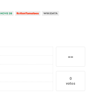
--
0
votos