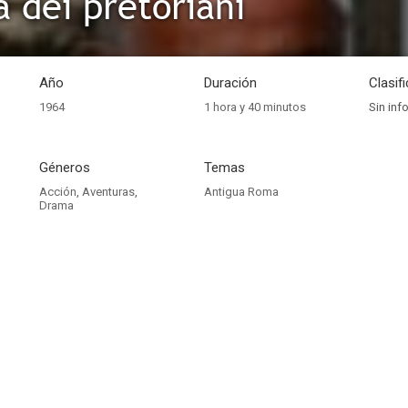
a dei pretoriani
Año
Duración
Clasif
1964
1 hora y 40 minutos
Sin inf
Géneros
Temas
Acción
,
Aventuras
,
Antigua Roma
Drama