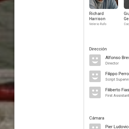
Richard
Gi
Harrison
G
Velerio Rufo
Coc
Dirección
Alfonso Bre
Director
Filippo Perr
Script Supervi
Filiberto Fia
First Assistan
Cámara
Pier Ludovi