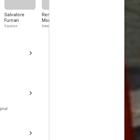
Salvatore
Renato
Mirko Ellis
Amedeo Tri
Furnari
Montalbano
Seiano
Il guardiano d
cava
Elpidion
Sotero
inal