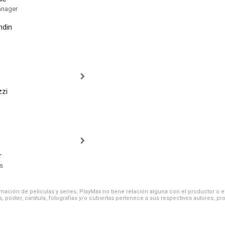
anager
ndin
zzi
r
s
ación de películas y series, PlayMax no tiene relación alguna con el productor o el d
, póster, carátula, fotografías y/o cubiertas pertenece a sus respectivos autores, pr