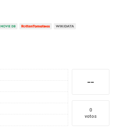
--
0
votos