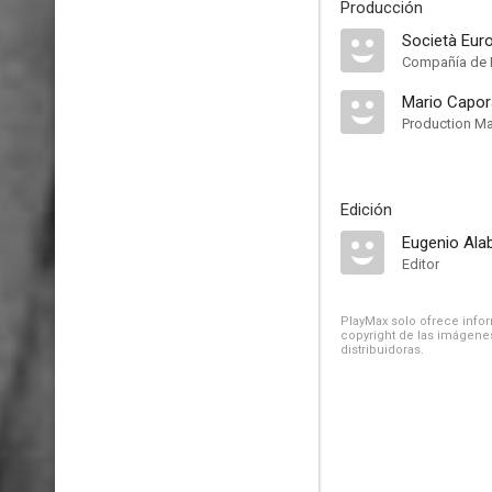
Producción
Compañía de 
Mario Capora
Production M
Edición
Eugenio Ala
Editor
PlayMax solo ofrece inform
copyright de las imágenes
distribuidoras.