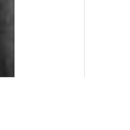
PlayMax
2026
Series populares
La Casa del Dragón
Silo
Stuart no consigue salvar el universo
Ted Lasso