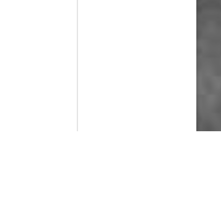
Contenido que expirara en VOD
Amazon Prime Video
Netflix
Filmin
Movistar+