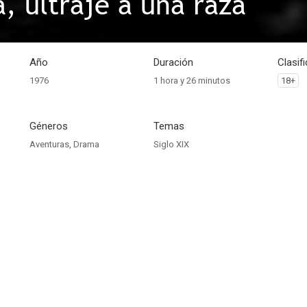
, ultraje a una raza
Año
Duración
Clasif
1976
1 hora y 26 minutos
18+
Géneros
Temas
Aventuras
,
Drama
Siglo XIX