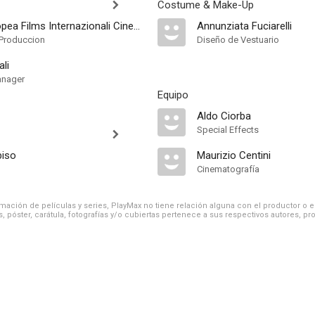
Costume & Make-Up
Società Europea Films Internazionali Cinematografica
Annunziata Fuciarelli
Produccion
Diseño de Vestuario
li
anager
Equipo
Aldo Ciorba
Special Effects
biso
Maurizio Centini
Cinematografía
ación de películas y series, PlayMax no tiene relación alguna con el productor o el d
, póster, carátula, fotografías y/o cubiertas pertenece a sus respectivos autores, pr