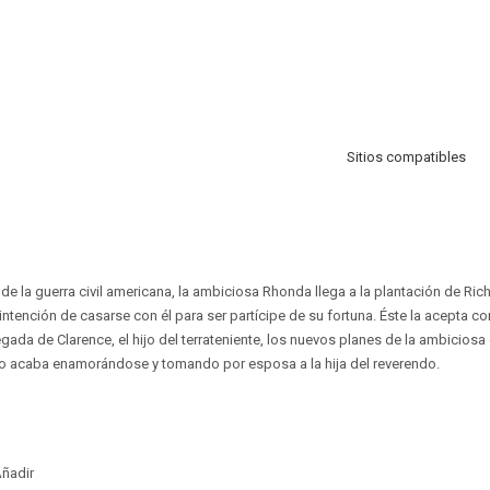
Sitios compatibles
 de la guerra civil americana, la ambiciosa Rhonda llega a la plantación de Ric
a intención de casarse con él para ser partícipe de su fortuna. Éste la acepta
gada de Clarence, el hijo del terrateniente, los nuevos planes de la ambiciosa
ero acaba enamorándose y tomando por esposa a la hija del reverendo.
ñadir