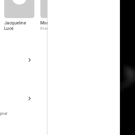
Jacqueline
Monica Nickel
Arnold
Calogero
Luce
Grostram
Caruana
Eliza Foster
inal