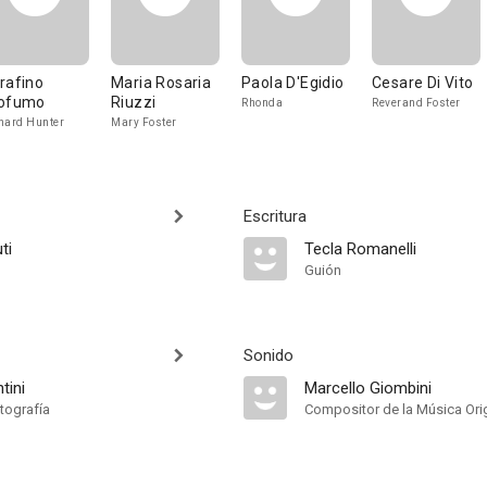
rafino
Maria Rosaria
Paola D'Egidio
Cesare Di Vito
ofumo
Riuzzi
Rhonda
Reverand Foster
hard Hunter
Mary Foster
Escritura
ti
Tecla Romanelli
Guión
Sonido
tini
Marcello Giombini
tografía
Compositor de la Música Orig