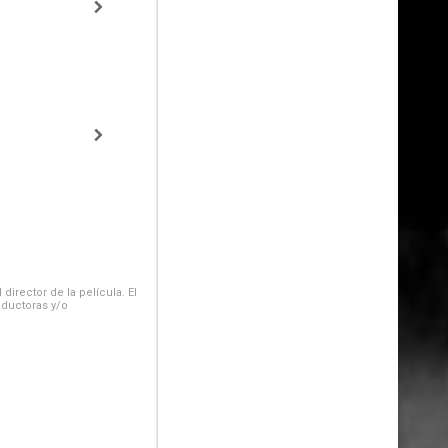
irector de la película. El
oductoras y/o