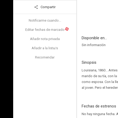
Compartir
Notificarme cuando...
N
Editar fechas de marcado
Disponible en...
Añadir nota privada
Sin información
Añadir a la lista/s
Recomendar
Sinopsis
Louisiana, 1860... Antes
marido de su tía, con l
como esposa. Con la lle
al joven. Pero el hered
Fechas de estrenos
No hay ninguna fecha.
A