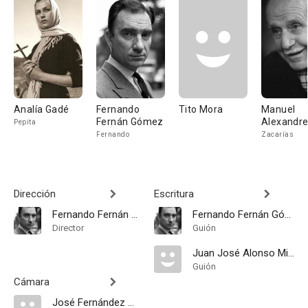
Analía Gadé
Fernando
Tito Mora
Manuel
Fernán Gómez
Alexandr
Pepita
Fernando
Zacarías
Dirección
Escritura
Fernando Fernán Gómez
Fernando Fernán Gómez
Director
Guión
Juan José Alonso Millán
Guión
Cámara
José Fernández Aguayo