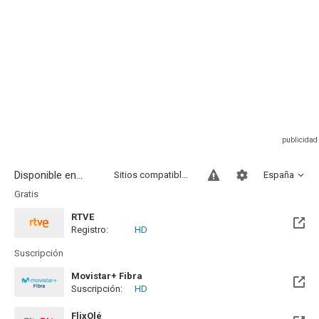
Disponible en...
Sitios compatibles
España
Gratis
RTVE
Registro:
HD
Suscripción
Movistar+ Fibra
Suscripción:
HD
Disponible hasta el Vie, 01 Ene 2100 (Quedan 73 años)
FlixOlé