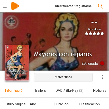
Identificarse/Registrarse
--
Sin valorar
Mayores con reparos
Estrenada
Marcar ficha
Información
Trailers
DVD / Blu-Ray
(2)
Noticias
Título original
Año
Duración
Clasificación por edades