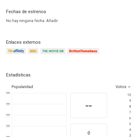
Fechas de estrenos
No hay ninguna fecha.
Añadir
Enlaces externos
Estadísticas
Popularidad
Votos
???
10
9
--
???
8
7
???
6
5
???
4
0
3