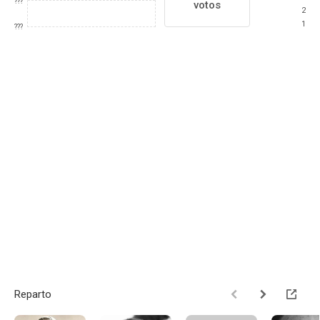
???
votos
2
1
???
Reparto