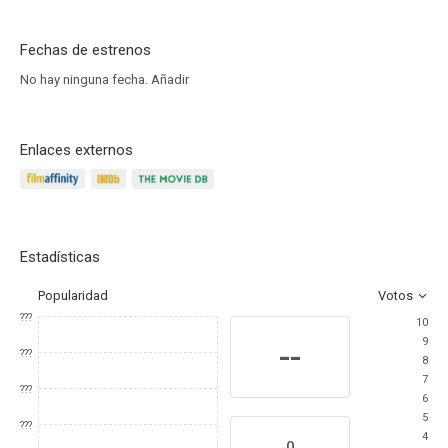
Fechas de estrenos
No hay ninguna fecha.
Añadir
Enlaces externos
Estadísticas
Popularidad
Votos
???
10
9
--
???
8
7
???
6
5
???
4
0