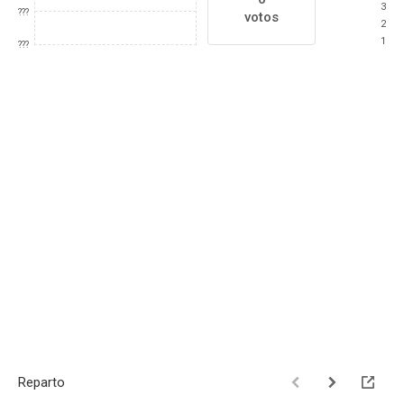
3
???
votos
2
1
???
Reparto