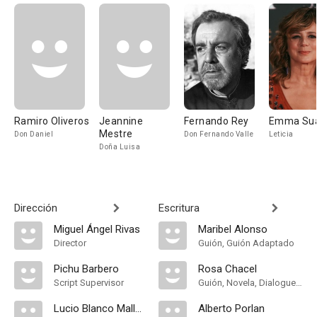
Ramiro Oliveros
Jeannine
Fernando Rey
Emma Su
Mestre
Don Daniel
Don Fernando Valle
Leticia
Doña Luisa
Dirección
Escritura
Miguel Ángel Rivas
Maribel Alonso
Director
Guión, Guión Adaptado
Pichu Barbero
Rosa Chacel
Script Supervisor
Guión, Novela, Dialogue, Original Story
Lucio Blanco Mallada
Alberto Porlan