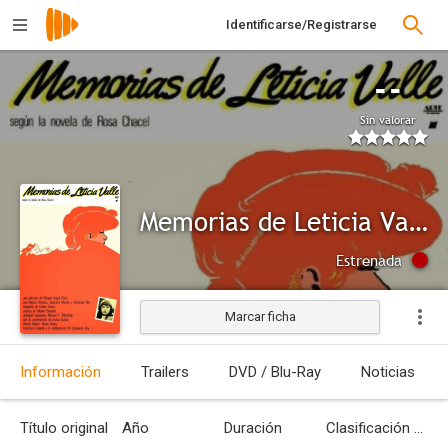
Identificarse/Registrarse
--
Sin valorar
Memorias de Leticia Valle
Estrenada
Marcar ficha
Información
Trailers
DVD / Blu-Ray
Noticias
Título original
Año
Duración
Clasificación por edades