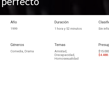
 perfecto
Año
Duración
Clasif
1999
1 hora y 52 minutos
Sin inf
Géneros
Temas
Presup
Comedia
,
Drama
Amistad
,
$15.000
Discapacidad
,
$4.488
Homosexualidad