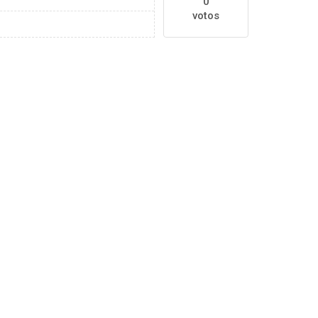
0
votos