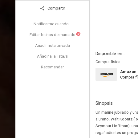
Compartir
Notificarme cuando...
N
Editar fechas de marcado
Añadir nota privada
Disponible en...
Añadir a la lista/s
Compra física
Recomendar
Amazon
Compra fí
Sinopsis
Un marine jubilado y un
alumno. Walt Koontz (Ro
Seymour Hoffman), una d
regañadientes un progra