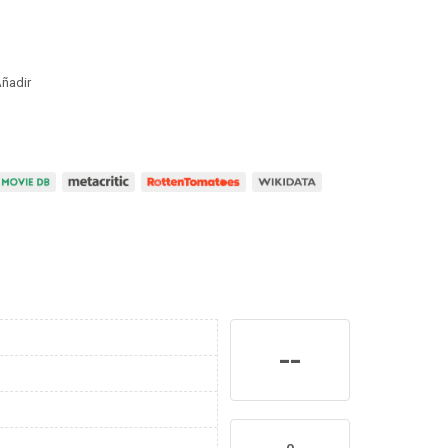
ñadir
--