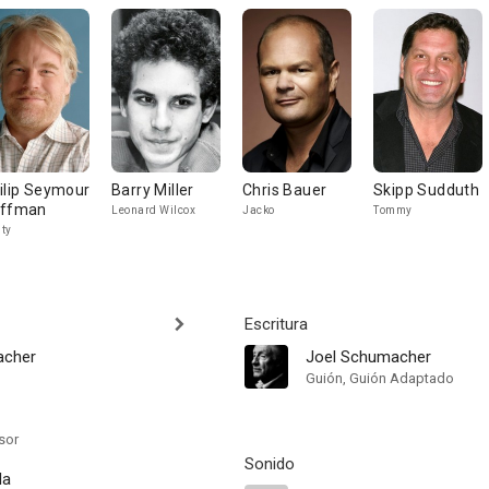
ilip Seymour
Barry Miller
Chris Bauer
Skipp Sudduth
ffman
Leonard Wilcox
Jacko
Tommy
ty
Escritura
acher
Joel Schumacher
Guión, Guión Adaptado
sor
Sonido
la