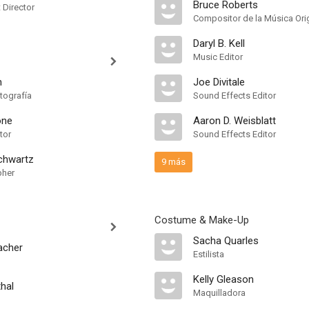
Bruce Roberts
t Director
Compositor de la Música Orig
Daryl B. Kell
Music Editor
n
Joe Divitale
tografía
Sound Effects Editor
one
Aaron D. Weisblatt
tor
Sound Effects Editor
chwartz
9 más
pher
Costume & Make-Up
Sacha Quarles
acher
Estilista
Kelly Gleason
hal
Maquilladora