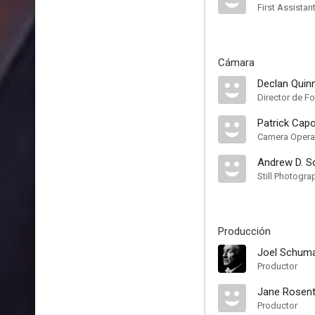
First Assistan
Cámara
Declan Quin
Director de Fo
Patrick Cap
Camera Opera
Andrew D. S
Still Photogra
Producción
Joel Schum
Productor
Jane Rosent
Productor