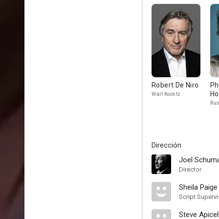
Robert De Niro
Ph
Ho
Walt Koontz
Rus
Dirección
Joel Schum
Director
Sheila Paige
Script Supervi
Steve Apicel