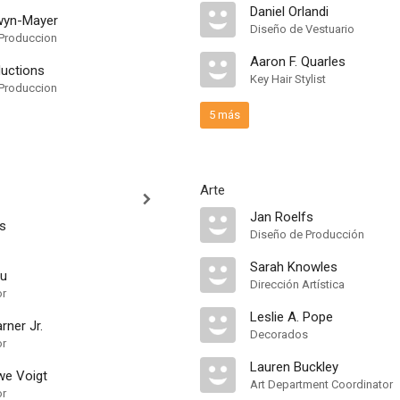
Daniel Orlandi
wyn-Mayer
Diseño de Vestuario
Produccion
Aaron F. Quarles
ductions
Key Hair Stylist
Produccion
5 más
Arte
Jan Roelfs
s
Diseño de Producción
Sarah Knowles
ou
Dirección Artística
or
Leslie A. Pope
rner Jr.
Decorados
or
Lauren Buckley
we Voigt
Art Department Coordinator
or