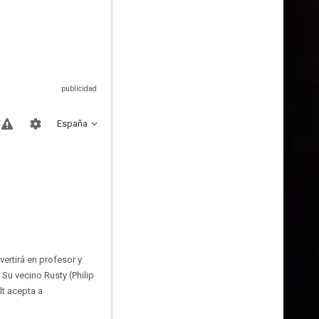
España
ertirá en profesor y
Su vecino Rusty (Philip
lt acepta a