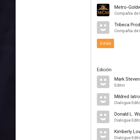
Metro-Gold
Compañía de 
Tribeca Pro
Compañía de 
6 más
Edición
Mark Steven
Editor
Mildred Iatr
Dialogue Edit
Donald L. Wa
Dialogue Edit
Kimberly Lo
Dialogue Edit