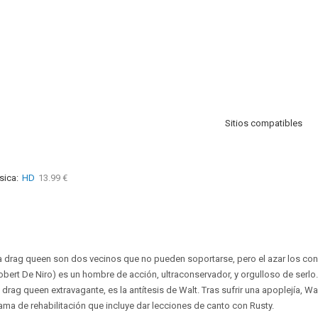
Sitios compatibles
sica:
HD
13.99 €
a drag queen son dos vecinos que no pueden soportarse, pero el azar los conv
bert De Niro) es un hombre de acción, ultraconservador, y orgulloso de serlo. 
rag queen extravagante, es la antítesis de Walt. Tras sufrir una apoplejía, Wa
ma de rehabilitación que incluye dar lecciones de canto con Rusty.