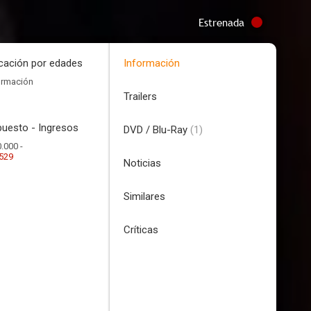
Estrenada
icación por edades
Información
ormación
Trailers
uesto - Ingresos
DVD / Blu-Ray
(1)
.000 -
.529
Noticias
Similares
Críticas