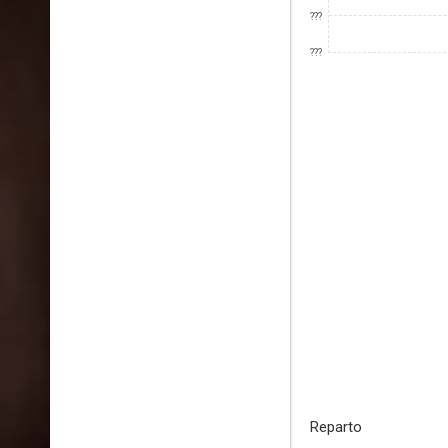
???
???
Reparto