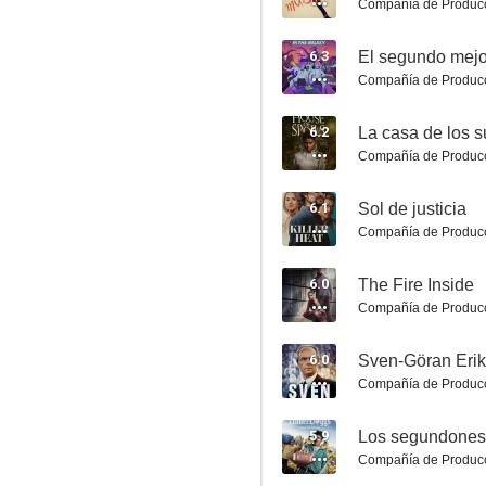
Compañía de Produc
6.3
Compañía de Produc
6.2
La casa de los s
Compañía de Produc
Zombieland
6.1
Sol de justicia
9.6
Compañía de Produc
6.0
The Fire Inside
Compañía de Produc
6.0
Sven-Göran Eri
Compañía de Produc
5.9
Los segundones
Real Madrid: Cómo no te voy a querer
Compañía de Produc
9.3