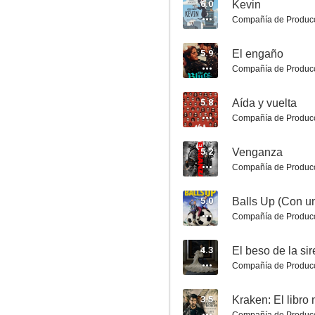
6.0
Kevin
Compañía de Produc
5.9
El engaño
Compañía de Produc
5.8
Aída y vuelta
Desaparecidos
Compañía de Produc
8.0
5.2
Venganza
Compañía de Produc
5.0
Balls Up (Con un
Compañía de Produc
4.3
El beso de la si
Compañía de Produc
Argentina, 1985
3.5
Kraken: El libro
7.9