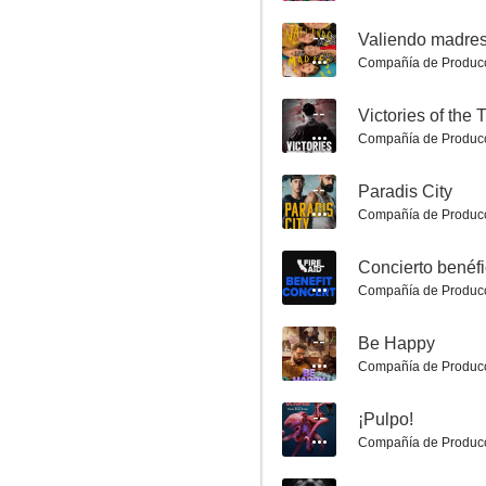
--
Valiendo madre
Compañía de Produc
--
Victories of the 
Compañía de Produc
--
Paradis City
Navidad en Candy Cane Lane
Compañía de Produc
6.6
--
Concierto benéfi
Compañía de Produc
--
Be Happy
Compañía de Produc
--
¡Pulpo!
Compañía de Produc
Asalto en París