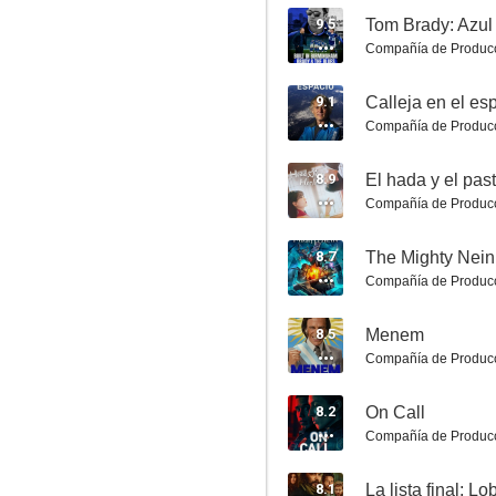
Star Trek: Picard
9.5
Tom Brady: Azu
Compañía de Produc
7.4
9.1
Calleja en el es
Compañía de Produc
8.9
El hada y el pas
Compañía de Produc
8.7
The Mighty Nein
Compañía de Produc
La novia
7.4
8.5
Menem
Compañía de Produc
8.2
On Call
Compañía de Produc
8.1
La lista final: L