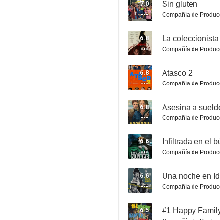
7.0
Sin gluten
Compañía de Produc
6.8
La coleccionista
Panic
Compañía de Produc
7.0
6.8
Atasco 2
Compañía de Produc
6.8
Asesina a sueld
Compañía de Produc
6.6
Infiltrada en el 
Compañía de Produc
Homecoming
6.6
6.9
Compañía de Produc
6.5
#1 Happy Famil