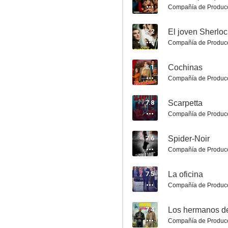
Compañía de Produc
8.2
El joven Sherloc
Compañía de Produc
Transparent
8.1
Cochinas
8.2
Compañía de Produc
7.8
Scarpetta
Compañía de Produc
7.6
Spider-Noir
Compañía de Produc
7.5
La oficina
Todos quieren a Daisy Jones
Compañía de Produc
8.2
7.4
Los hermanos d
Compañía de Produc