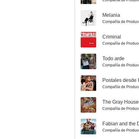
Compañía de Produc
1.0
Melania
Compañía de Produc
--
Criminal
Compañía de Produc
Gen V
--
Todo arde
Compañía de Produc
7.8
--
Postales desde I
Compañía de Produc
--
The Gray House
Compañía de Produc
--
Fabian and the
Pequeñas coincidencias
Compañía de Produc