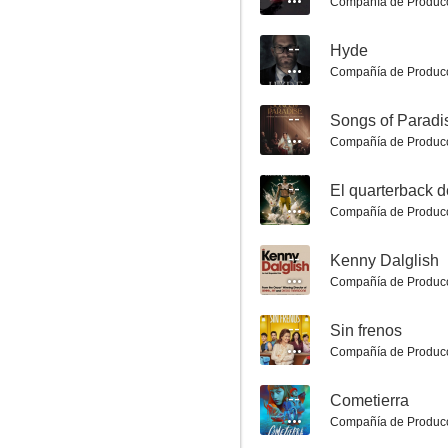
Pretty Lethal
Compañía de Produc
6.4
--
Hyde
Compañía de Produc
--
Songs of Paradi
Compañía de Produc
--
El quarterback d
Compañía de Produc
El asesino del juego de citas
--
Kenny Dalglish
6.3
Compañía de Produc
--
Sin frenos
Compañía de Produc
--
Cometierra
Compañía de Produc