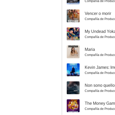
Compañía de Produc
--
Vencer o morir
Nippon Sangoku
Compañía de Produc
8.7
--
My Undead Yokai
Compañía de Produc
--
Maria
Compañía de Produc
--
Kevin James: Irr
Compañía de Produc
Nadie nos va a extrañar
8.7
--
Non sono quello
Compañía de Produc
--
The Money Gam
Compañía de Produc