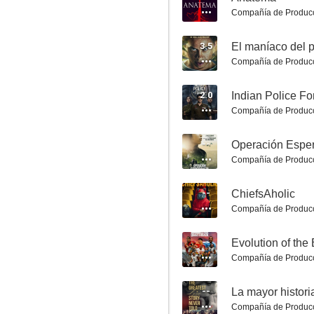
9.0
Compañía de Produc
3.5
El maníaco del 
Compañía de Produc
2.0
Indian Police Fo
Compañía de Produc
--
Simple Plan: los chavales entre la multitud
Compañía de Produc
9.0
--
ChiefsAholic
Compañía de Produc
--
Evolution of the
Compañía de Produc
--
Compañía de Produc