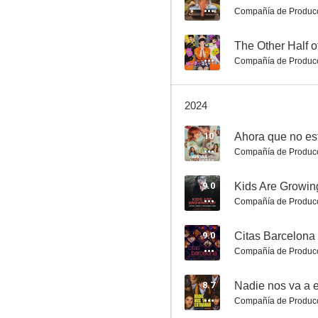
Compañía de Produc
Historias lamentables
--
The Other Half 
6.0
Compañía de Produc
2024
10
Ahora que no es
Compañía de Produc
9.0
Infiltrada en la NASA
Compañía de Produc
5.9
9.0
Citas Barcelona
Compañía de Produc
8.7
Nadie nos va a e
Compañía de Produc