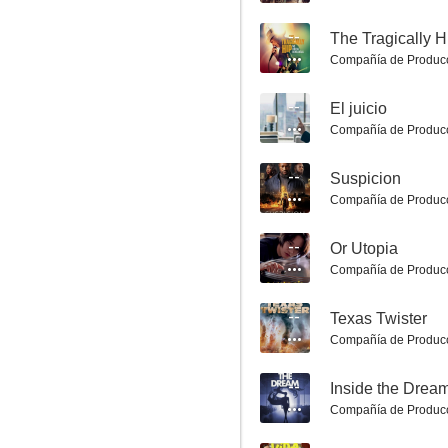
Citas Barcelona 2
9.0
--
Compañía de Produc
--
El juicio
Compañía de Produc
--
Suspicion
Compañía de Produc
Fernando Torres: El último símbolo
--
Or Utopia
Compañía de Produc
9.0
--
Texas Twister
Compañía de Produc
--
Inside the Drea
Compañía de Produc