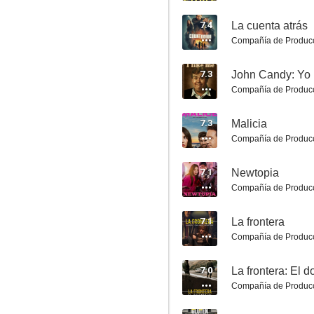
7.4
La cuenta atrás
Compañía de Produc
La guerra del mañana
7.1
7.3
John Candy: Yo
Compañía de Produc
7.3
Malicia
Compañía de Produc
7.1
Newtopia
Compañía de Produc
La idea de tenerte
7.1
La frontera
7.0
Compañía de Produc
7.0
La frontera: El 
Compañía de Produc