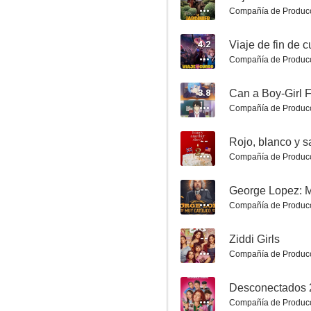
Compañía de Produc
4.2
Viaje de fin de c
Compañía de Produc
3.8
Compañía de Produc
Road House. De profesión: duro
6.6
--
Rojo, blanco y s
Compañía de Produc
--
George Lopez: M
Compañía de Produc
--
Ziddi Girls
Compañía de Produc
Padre no hay más que uno 3
--
Desconectados 
6.6
Compañía de Produc