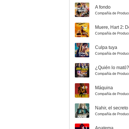
5.8
A fondo
Compañía de Produc
5.7
Muere, Hart 2: 
Compañía de Produc
5.4
Culpa tuya
Compañía de Produc
The Runarounds
9.1
5.0
¿Quién lo mató?
Compañía de Produc
4.9
Máquina
Compañía de Produc
4.5
Nahir, el secret
Compañía de Produc
Marc Márquez: All In
4.1
Anatema