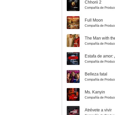
--
Chhorii 2
6.5
Compañía de Produc
--
Full Moon
Compañía de Produc
--
The Man with th
Compañía de Produc
Edén
--
Compañía de Produc
6.4
--
Belleza fatal
Compañía de Produc
--
Ms. Kanyin
Compañía de Produc
--
Atrévete a vivir