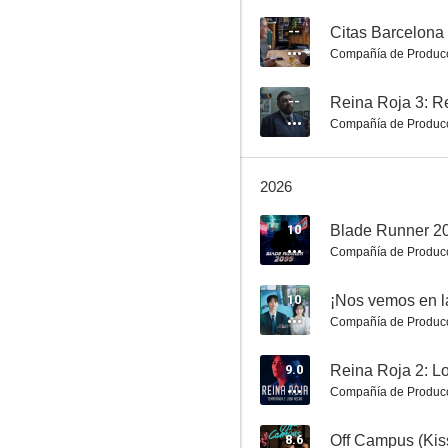
--
Citas Barcelona
Compañía de Produc
El juego de la muerte
--
Reina Roja 3: R
8.5
Compañía de Produc
2026
10
Blade Runner 2
Compañía de Produc
10
¡Nos vemos en la
Compañía de Produc
Mozart in the Jungle
8.3
9.0
Reina Roja 2: L
Compañía de Produc
8.6
Off Campus (Kis