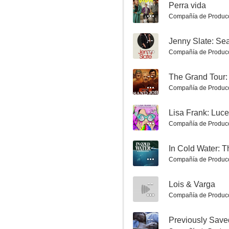
--
Perra vida
An American Girl Story: Summer Camp, Friends for Life
Compañía de Produc
8.9
--
Compañía de Produc
--
The Grand Tour:
Compañía de Produc
--
Compañía de Produc
Alexia: Labor Omnia Vincit
--
8.8
Compañía de Produc
--
Lois & Varga
Compañía de Produc
--
Previously Save