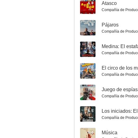
6.8
Atasco
Compañía de Produc
6.8
Pájaros
Compañía de Produc
Somos Newcastle United
6.7
Medina: El esta
Compañía de Produc
10
6.6
El circo de los
Compañía de Produc
6.6
Juego de espías
Compañía de Produc
6.5
Science Fell in Love, So I Tried to Prove It
Compañía de Produc
10
6.4
Música