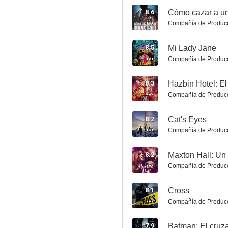
8.6
Cómo cazar a u
Compañía de Produc
Cuando se acaba el porno 2
8.5
Mi Lady Jane
5.8
Compañía de Produc
8.3
Compañía de Produc
8.2
Cat's Eyes
Compañía de Produc
8.2
G20
Compañía de Produc
4.9
8.1
Cross
Compañía de Produc
7.9
Batman: El cru