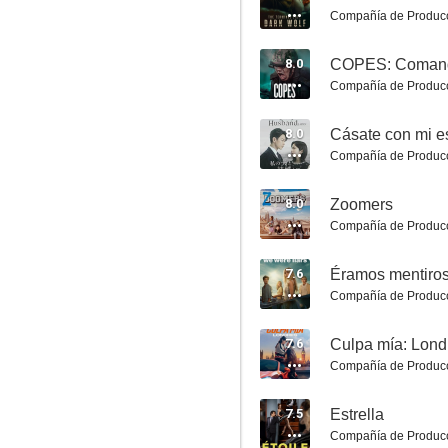
Compañía de Produc
Los hermanos demolición
8.0
COPES: Comando
7.3
Compañía de Produc
8.0
Cásate con mi 
Compañía de Produc
8.0
Zoomers
Compañía de Produc
7.6
Éramos mentiro
Manchester frente al mar
Compañía de Produc
7.2
7.6
Culpa mía: Lond
Compañía de Produc
7.5
Estrella
Compañía de Produc