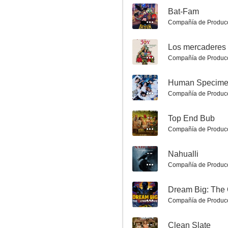
--
Bat-Fam
Reyes contra Santa
Compañía de Produc
6.2
--
Los mercaderes d
Compañía de Produc
--
Human Specime
Compañía de Produc
--
Top End Bub
Compañía de Produc
El Rey de Zamunda
6.1
--
Nahualli
Compañía de Produc
--
Dream Big: The
Compañía de Produc
--
Clean Slate