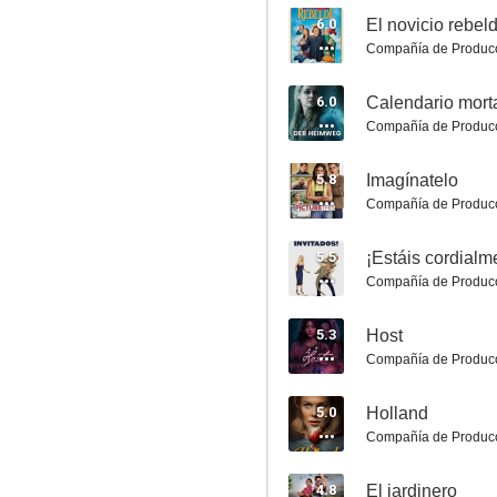
6.0
El novicio rebel
Compañía de Produc
6.0
Calendario mort
Compañía de Produc
Sin huellas
5.8
Imagínatelo
6.7
Compañía de Produc
5.5
¡Estáis cordialm
Compañía de Produc
5.3
Host
Compañía de Produc
5.0
Holland
The Vast of Night
Compañía de Produc
6.7
4.8
El jardinero