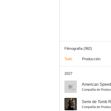
G.E.O. Más allá del límite
8.6
Filmografía (982)
Todo
Producción
2027
La maravillosa Sra. Maisel
8.5
--
American Spee
Compañía de Produc
--
Serie de Tomb Ra
Compañía de Produc