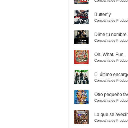
Compañía de Produc
6.5
Butterfly
Compañía de Produc
Padre no hay más que uno
6.4
Dime tu nombre
Compañía de Produc
6.8
6.3
Oh. What. Fun.
Compañía de Produc
6.3
El último encarg
Compañía de Produc
6.2
Otro pequeño fa
Compañía de Produc
El Cid
6.8
6.2
La que se avecin
Compañía de Produc