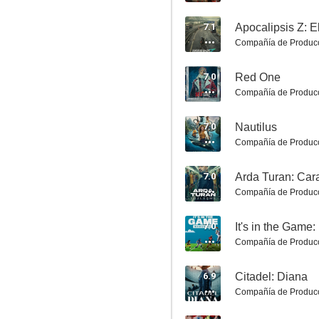
7.1
Apocalipsis Z: El
Compañía de Produc
7.0
Red One
Encantado de no conocerte
Compañía de Produc
10
7.0
Nautilus
Compañía de Produc
7.0
Arda Turan: Car
Compañía de Produc
7.0
It's in the Gam
Compañía de Produc
Hope on the Street
6.9
Citadel: Diana
10
Compañía de Produc