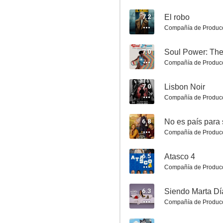
7.2
El robo
Compañía de Produc
7.0
Compañía de Produc
Maxton Hall: Un mundo entre nosotros
8.1
7.0
Lisbon Noir
Compañía de Produc
6.8
No es país para 
Compañía de Produc
6.5
Atasco 4
Compañía de Produc
Cross
6.3
Siendo Marta Dí
8.0
Compañía de Produc