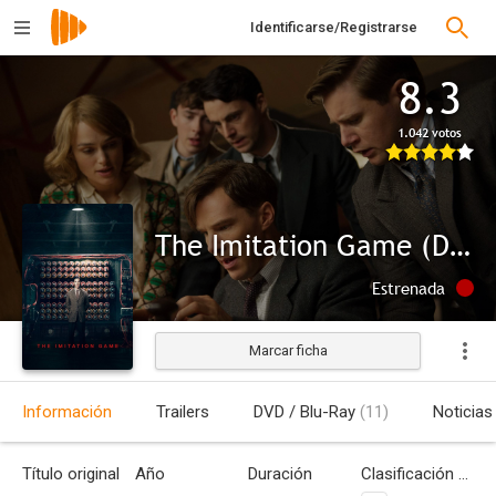
Identificarse/Registrarse
8.3
1.042 votos
The Imitation Game (Descifrando Enigma)
Estrenada
Marcar ficha
Información
Trailers
DVD / Blu-Ray
(11)
Noticias
Título original
Año
Duración
Clasificación por edades