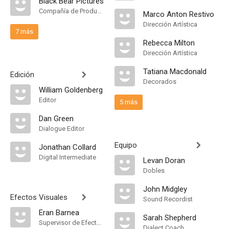
Black Bear Pictures
Compañía de Produccion
Marco Anton Restivo
Dirección Artística
7 más
Rebecca Milton
Dirección Artística
Tatiana Macdonald
Edición
Decorados
William Goldenberg
Editor
5 más
Dan Green
Dialogue Editor
Equipo
Jonathan Collard
Digital Intermediate
Levan Doran
Dobles
John Midgley
Efectos Visuales
Sound Recordist
Eran Barnea
Sarah Shepherd
Supervisor de Efectos Visuales
Dialect Coach