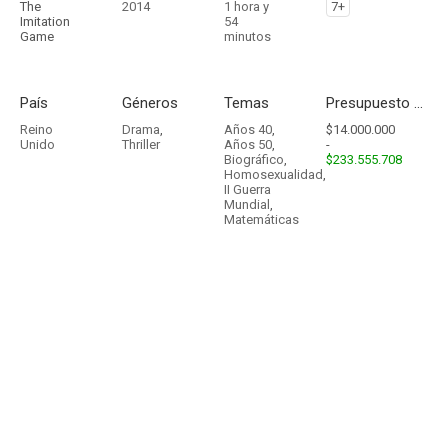
The
2014
1 hora y
7+
Imitation
54
Game
minutos
País
Géneros
Temas
Presupuesto - Ingresos
Reino
Drama
,
Años 40
,
$14.000.000
Unido
Thriller
Años 50
,
-
Biográfico
,
$233.555.708
Homosexualidad
,
II Guerra
Mundial
,
Matemáticas