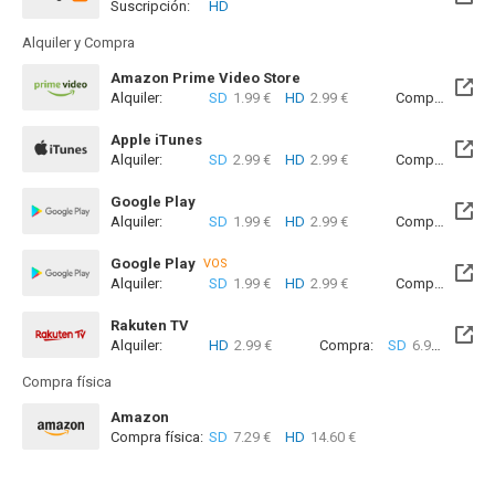
Suscripción:
HD
Disponible hasta el Jue, 01 Oct 2026 (Queda 1 mes)
Alquiler y Compra
Amazon Prime Video Store
Alquiler:
SD
1.99 €
HD
2.99 €
Compra:
SD
7
Apple iTunes
Alquiler:
SD
2.99 €
HD
2.99 €
Compra:
SD
7
Google Play
Alquiler:
SD
1.99 €
HD
2.99 €
Compra:
SD
8
Google Play
VOS
Alquiler:
SD
1.99 €
HD
2.99 €
Compra:
SD
8
Rakuten TV
Alquiler:
HD
2.99 €
Compra:
SD
6.99 €
HD
8
Compra física
Amazon
Compra física:
SD
7.29 €
HD
14.60 €