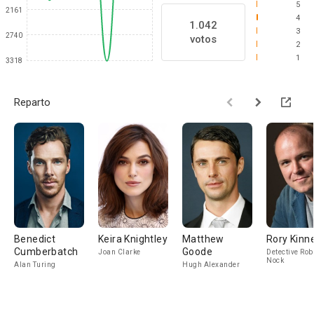
5
2161
4
1.042
3
2740
votos
2
1
3318
Reparto
Benedict
Keira Knightley
Matthew
Rory Kinn
Cumberbatch
Goode
Joan Clarke
Detective Rob
Nock
Alan Turing
Hugh Alexander