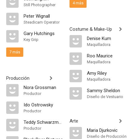
4 más
Still Photographer
Peter Wignall
Steadicam Operator
Costume & Make-Up
Gary Hutchings
Denise Kum
Key Grip
Maquilladora
7 más
Roo Maurice
Maquilladora
Amy Riley
Producción
Maquilladora
Nora Grossman
Sammy Sheldon
Productor
Diseño de Vestuario
Ido Ostrowsky
Productor
Arte
Teddy Schwarzman
Productor
Maria Djurkovic
Diseño de Producción