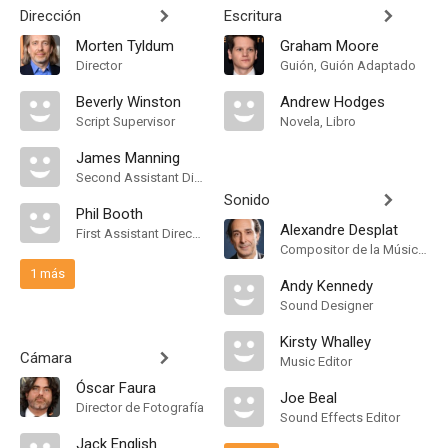
Dirección
Escritura
Morten Tyldum
Graham Moore
Director
Guión, Guión Adaptado
Beverly Winston
Andrew Hodges
Script Supervisor
Novela, Libro
James Manning
Second Assistant Director
Sonido
Phil Booth
Alexandre Desplat
First Assistant Director
Compositor de la Música Original
1 más
Andy Kennedy
Sound Designer
Kirsty Whalley
Cámara
Music Editor
Óscar Faura
Joe Beal
Director de Fotografía
Sound Effects Editor
Jack English