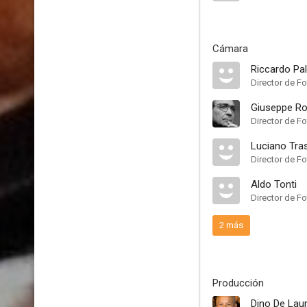
Cámara
Riccardo Pall
Director de F
Giuseppe R
Director de F
Luciano Tras
Director de F
Aldo Tonti
Director de Fo
2 más
Producción
Dino De Laur