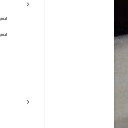
inal
inal