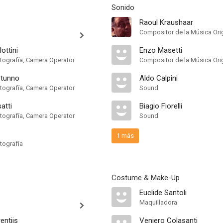
Sonido
Raoul Kraushaar
Compositor de la Música Orig
ottini
Enzo Masetti
otografía, Camera Operator
Compositor de la Música Orig
otunno
Aldo Calpini
otografía, Camera Operator
Sound
atti
Biagio Fiorelli
otografía, Camera Operator
Sound
1 más
tografía
Costume & Make-Up
Euclide Santoli
Maquilladora
entiis
Veniero Colasanti