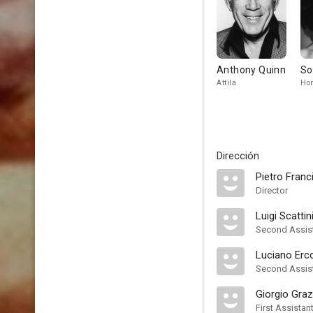
Anthony Quinn
So
Attila
Hon
Dirección
Pietro Franc
Director
Luigi Scattin
Second Assist
Luciano Erco
Second Assist
Giorgio Graz
First Assistan