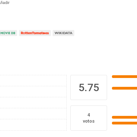
ñadir
5.75
4
votos