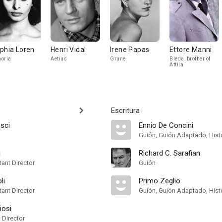
phia Loren
Henri Vidal
Irene Papas
Ettore Manni
oria
Aetius
Grune
Bleda, brother of
Attila
Escritura
isci
Ennio De Concini
Guión, Guión Adaptado, Hist
i
Richard C. Sarafian
ant Director
Guión
li
Primo Zeglio
ant Director
Guión, Guión Adaptado, Hist
iosi
t Director