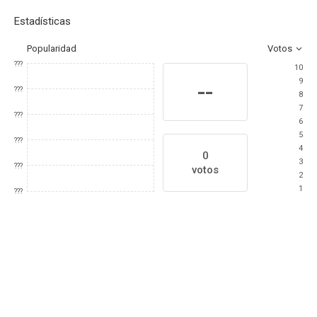
Estadísticas
Popularidad
Votos
???
10
9
--
???
8
7
???
6
5
???
4
0
3
???
votos
2
1
???