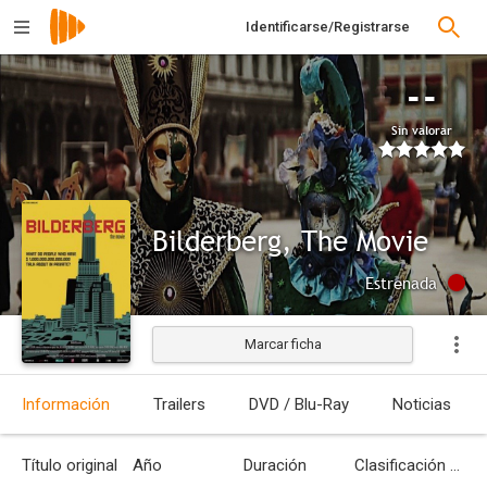
Identificarse/Registrarse
--
Sin valorar
Bilderberg, The Movie
Estrenada
Marcar ficha
Información
Trailers
DVD / Blu-Ray
Noticias
Título original
Año
Duración
Clasificación por edades