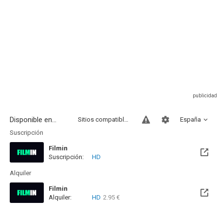
Disponible en...
Sitios compatibles
España
Suscripción
Filmin
Suscripción:
HD
Disponible hasta el Dom, 06 Dic 2026 (Quedan 3 meses)
Alquiler
Filmin
Alquiler:
HD
2.95 €
Disponible hasta el Dom, 06 Dic 2026 (Quedan 3 meses)