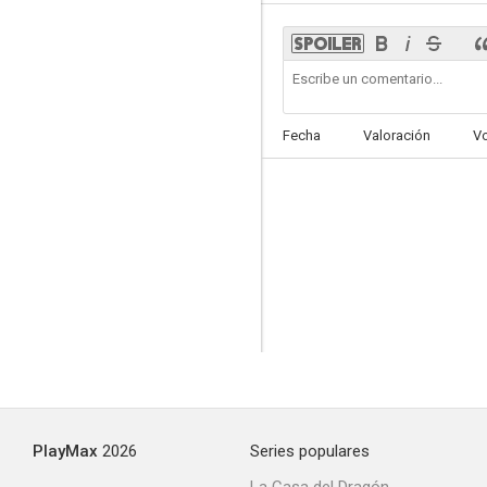
Alba de América
Fecha
Valoración
V
--
La duquesa de Benamejí
--
PlayMax
2026
Series populares