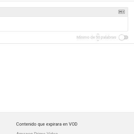
polo
Pequeñeces
El capitán de Loyola
Mínimo de
50
palabras
--
--
--
la Brava
Rumbo al Cairo
Eran trece
Contenido que expirara en VOD