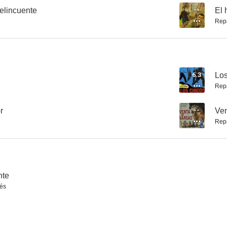
elincuente
--
El 
Rep
Alta costura
El milagro del sacristán
Tres historia
--
--
6.3
Los
Rep
r
--
Ven
Rep
De Madrid al cielo
Los ojos dejan huellas
Quema el 
nte
--
--
és