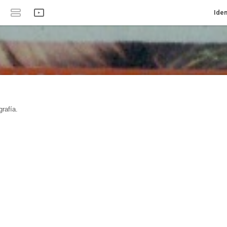
Iden
rafía.