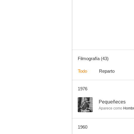
Los chicos
4.0
Filmografía (43)
Todo
Reparto
1976
Amor sobre ruedas
--
--
Pequeñeces
Aparece como
Hombre
1960