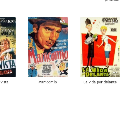
6.7
6.5
6.4
 vista
Manicomio
La vida por delante
6.0
6.0
6.0