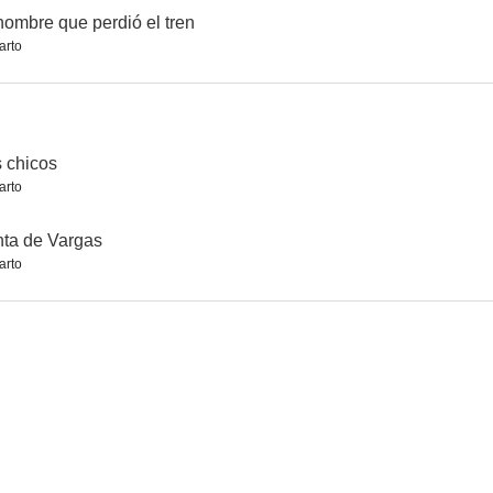
hombre que perdió el tren
arto
s de amor
A dos grados del ecuador
Bajo el cielo de España
--
--
--
 chicos
arto
ta de Vargas
arto
suelo
El negro que tenía el alma blanca
La canción de La Malibrán
--
--
--