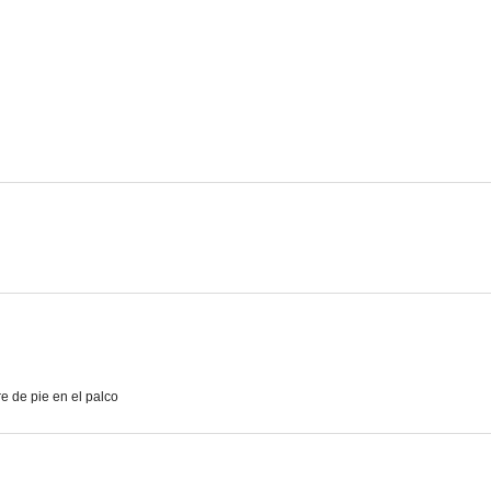
La vida alrededor
Mensajeros de Paz
--
--
Pequeñeces
Compadece al delincuente
--
--
 de pie en el palco