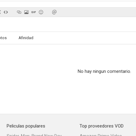
El duende y el rey
Séptima página
Teatro A
otos
Afinidad
--
--
No hay ningun comentario.
Alhucemas
Sin uniforme
Doña María 
Peliculas populares
Top proveedores VOD