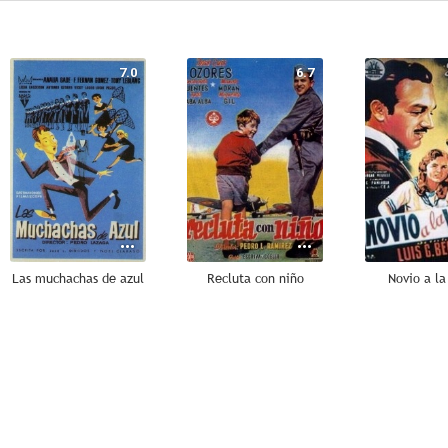
7.0
6.7
Las muchachas de azul
Recluta con niño
Novio a la
6.0
6.0