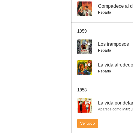
--
Compadece al d
Reparto
El tren expreso
1959
--
7.0
Los tramposos
Reparto
6.0
La vida alrededo
Reparto
1958
Maldición gitana
6.4
La vida por dela
--
Aparece como
Marqu
Ver todo