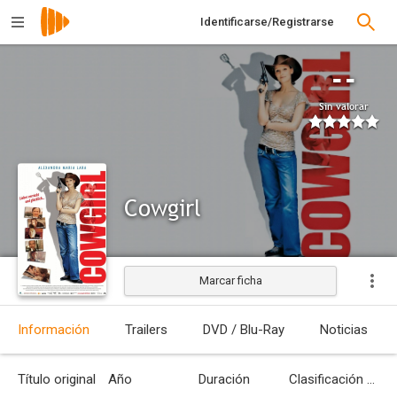
Identificarse/Registrarse
--
Sin valorar
Cowgirl
Marcar ficha
Estrenada
Información
Trailers
DVD / Blu-Ray
Noticias
Título original
Año
Duración
Clasificación por edades