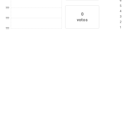
6
5
???
4
0
3
???
votos
2
1
???