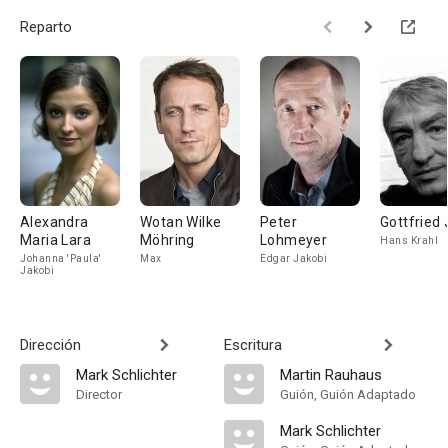
Reparto
Alexandra
Wotan Wilke
Peter
Gottfried
Maria Lara
Möhring
Lohmeyer
Hans Krahl
Johanna 'Paula'
Max
Edgar Jakobi
Jakobi
Dirección
Escritura
Mark Schlichter
Martin Rauhaus
Director
Guión, Guión Adaptado
Mark Schlichter