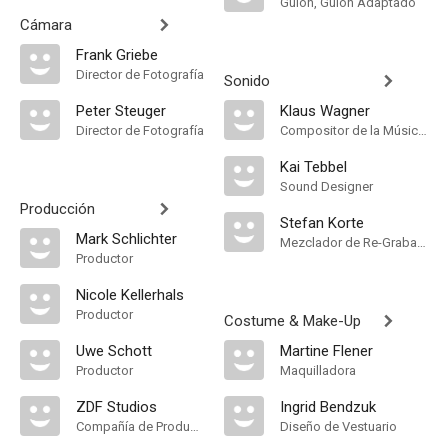
Guión, Guión Adaptado
Cámara
Frank Griebe
Director de Fotografía
Sonido
Peter Steuger
Klaus Wagner
Director de Fotografía
Compositor de la Música Original
Kai Tebbel
Sound Designer
Producción
Stefan Korte
Mark Schlichter
Mezclador de Re-Grabación de Sonido
Productor
Nicole Kellerhals
Productor
Costume & Make-Up
Uwe Schott
Martine Flener
Productor
Maquilladora
ZDF Studios
Ingrid Bendzuk
Compañía de Produccion
Diseño de Vestuario