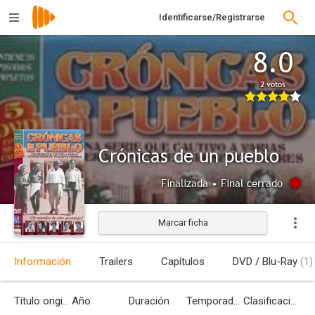
Identificarse/Registrarse
8.0
2 votos
Crónicas de un pueblo
Finalizada • Final cerrado
Marcar ficha
Información
Trailers
Capítulos
DVD / Blu-Ray
(1)
Título original
Año
Duración
Temporadas
Clasificación por edades