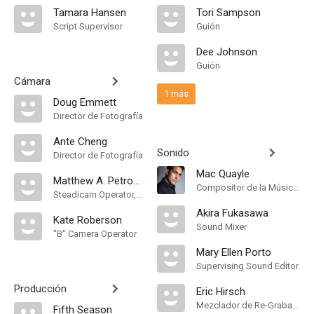
Tamara Hansen
Tori Sampson
Script Supervisor
Guión
Dee Johnson
Guión
Cámara
1 más
Doug Emmett
Director de Fotografía
Ante Cheng
Sonido
Director de Fotografía
Mac Quayle
Matthew A. Petrosky
Compositor de la Música Original
Steadicam Operator, "A" Camera Operator
Akira Fukasawa
Kate Roberson
Sound Mixer
"B" Camera Operator
Mary Ellen Porto
Supervising Sound Editor
Producción
Eric Hirsch
Mezclador de Re-Grabación de Sonido
Fifth Season