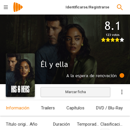
Identificarse/Registrarse
8.1
123 votos
Él y ella
A la espera de renovación
Marcar ficha
Información
Trailers
Capítulos
DVD / Blu-Ray
Título original
Año
Duración
Temporadas
Clasificación por edades