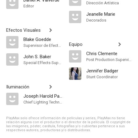
Daniel A. Valverde
Dirección Artística
Editor
Jeanelle Marie
Decorados
Efectos Visuales
Blake Goedde
Equipo
Supervisor de Efectos Visuales
Chris Clemente
John S. Baker
Post Production Supervisor
Special Effects Supervisor
Jennifer Badger
Stunt Coordinator
Iluminación
Joseph Harold Page
Chief Lighting Technician
PlayMax solo ofrece información de películas y series, PlayMax no tiene
relación alguna con el productor o el director de la película. El copyright de
las imágenes, póster, carátula, fotografías y/o cubiertas pertenece a sus
respectivos autores, productoras y/o distribuidoras.