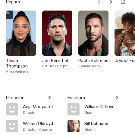
Reparto
Tessa
Jon Bernthal
Pablo Schreiber
Crystal Fo
Thompson
Det. Jack Harper
Richard Jones
Anna Andrews
Dirección
Escritura
Anja Marquardt
William Oldroyd
Director
Guión
William Oldroyd
Bill Dubuque
Director, Creador
Guión