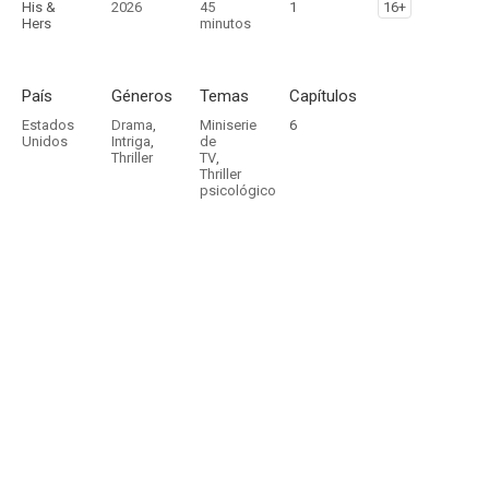
His &
2026
45
1
16+
Hers
minutos
País
Géneros
Temas
Capítulos
Estados
Drama
,
Miniserie
6
Unidos
Intriga
,
de
Thriller
TV
,
Thriller
psicológico