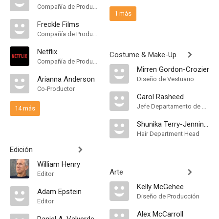
Compañía de Produccion
1 más
Freckle Films
Compañía de Produccion
Netflix
Costume & Make-Up
Compañía de Produccion
Mirren Gordon-Crozier
Arianna Anderson
Diseño de Vestuario
Co-Productor
Carol Rasheed
Jefe Departamento de Maquillaje
14 más
Shunika Terry-Jennings
Hair Department Head
Edición
William Henry
Arte
Editor
Kelly McGehee
Adam Epstein
Diseño de Producción
Editor
Alex McCarroll