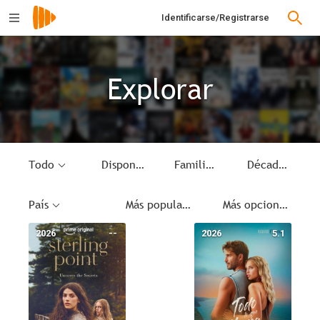
Identificarse/Registrarse
Explorar
Todo
Disponible
Familia
Década
País
Más populares
Más opciones
2026
--
2026
5.1