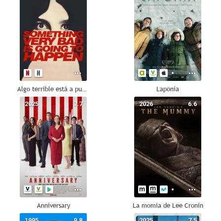
Algo terrible está a punto de suceder
Lapönia
2025
7.7
2026
6.6
Anniversary
La momia de Lee Cronin
1995
9.8
2025
7.5