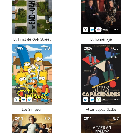
El final de Oak Street
El homenaje
1989
8.8
2026
6.0
Los Simpson
Altas capacidades
2011
9.0
2011
8.7