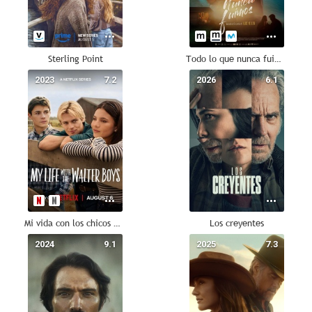
Sterling Point
Todo lo que nunca fuimos
2023
7.2
2026
6.1
Mi vida con los chicos Walter
Los creyentes
2024
9.1
2025
7.3