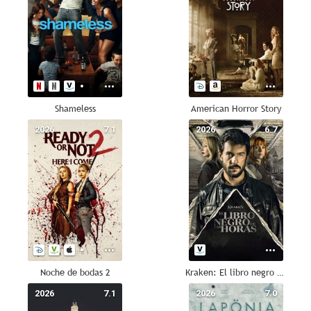
Shameless
American Horror Story
2026
7.1
2026
6.7
Noche de bodas 2
Kraken: El libro negro de las horas
2026
7.1
2026
7.0