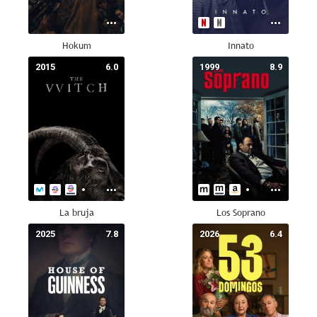
Hokum
Innato
2015
6.0
1999
8.9
La bruja
Los Soprano
2025
7.8
2026
6.4