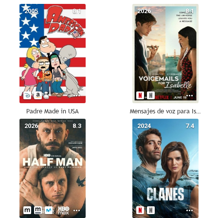
2005
8.1
2026
8.1
Padre Made in USA
Mensajes de voz para Isabelle
2026
8.3
2024
7.4