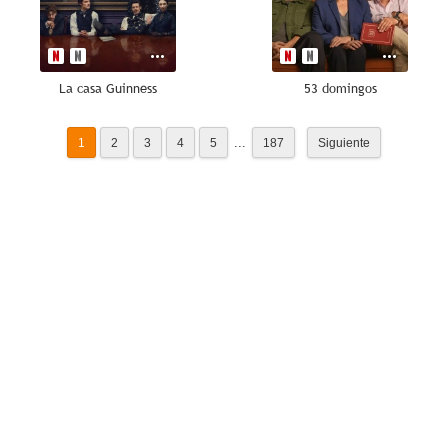
La casa Guinness
53 domingos
...
1
2
3
4
5
187
Siguiente