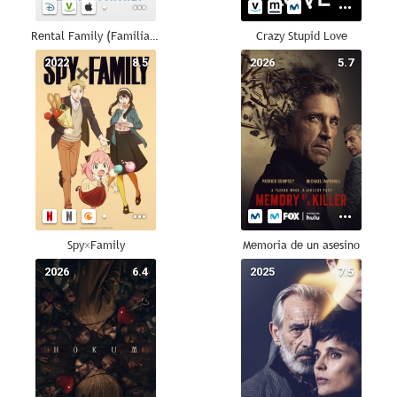
Rental Family (Familia de alquiler)
Crazy Stupid Love
2022
8.5
2026
5.7
Spy×Family
Memoria de un asesino
2026
6.4
2025
7.5