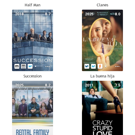
Half Man
Clanes
2018
8.7
2025
8.0
Succession
La buena hija
2025
8.2
2011
7.5