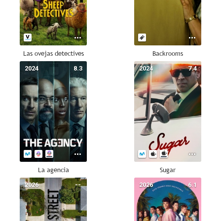
Las ovejas detectives
Backrooms
2024
8.3
2024
7.4
La agencia
Sugar
2026
--
2026
6.1