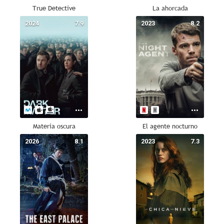
True Detective
La ahorcada
2024
7.9
2023
8.2
Materia oscura
El agente nocturno
2026
8.1
2023
7.3