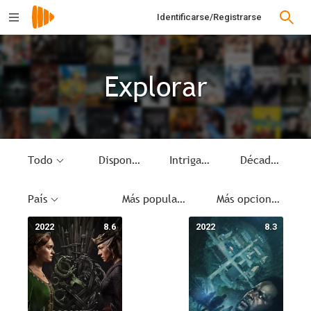
Identificarse/Registrarse
Explorar
Todo
Disponible
Intriga
Década
País
Más populares
Más opciones
2022
8.6
2022
8.3