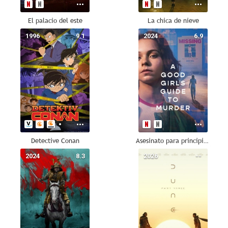
El palacio del este
La chica de nieve
1996
9.1
2024
6.9
Detective Conan
Asesinato para principiantes
2024
8.3
2026
--