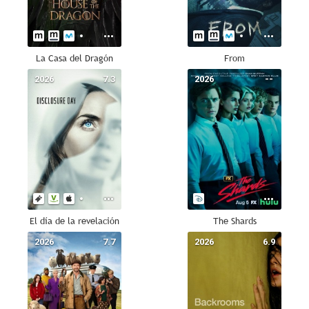
La Casa del Dragón
From
2026
7.3
2026
--
El día de la revelación
The Shards
2026
7.7
2026
6.9