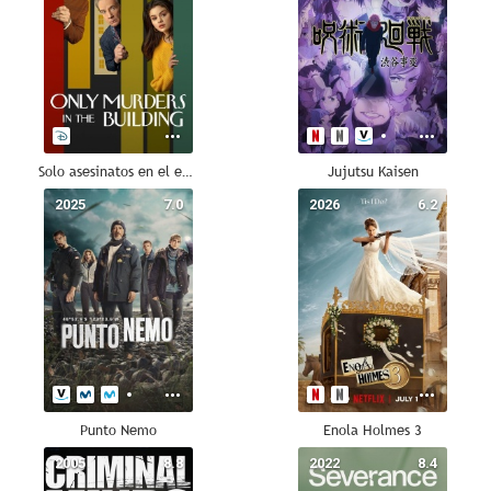
Solo asesinatos en el edificio
Jujutsu Kaisen
2025
7.0
2026
6.2
Punto Nemo
Enola Holmes 3
2005
8.8
2022
8.4