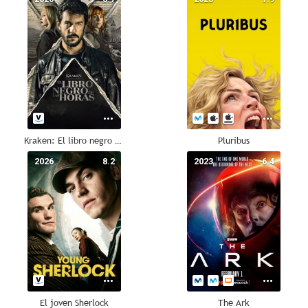
Kraken: El libro negro de las horas
Pluribus
2026
8.2
2023
6.4
El joven Sherlock
The Ark