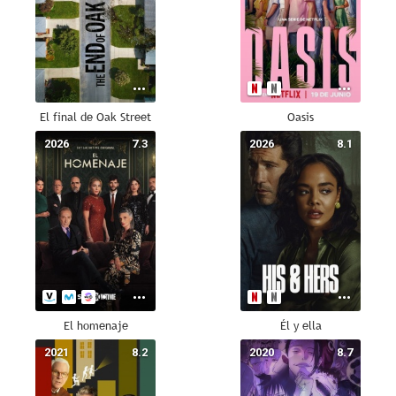
El final de Oak Street
Oasis
2026
7.3
2026
8.1
El homenaje
Él y ella
2021
8.2
2020
8.7