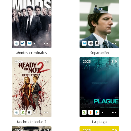
Mentes criminales
Separación
2026
7.1
2025
3.9
Noche de bodas 2
La plaga
2026
6.7
2025
7.9