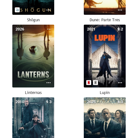
Shôgun
Dune: Parte Tres
2026
--
2021
8.2
Linternas
Lupin
2010
9.3
2025
8.3