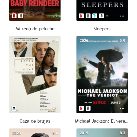
Mi reno de peluche
Sleepers
2025
4.9
2026
5.9
Caza de brujas
Michael Jackson: El veredicto
2023
8.4
2019
8.3