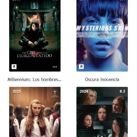
Millennium: Los hombres que no amaban a las mujeres
Oscura inocencia
2025
--
2024
8.3