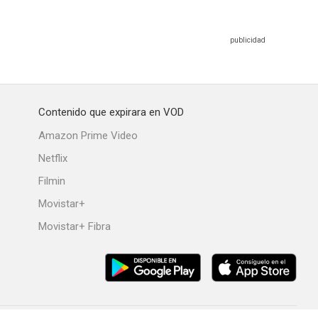
Contenido que expirara en VOD
Amazon Prime Video
Netflix
Filmin
Movistar+
Movistar+ Fibra