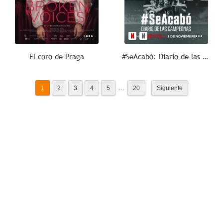
El coro de Praga
#SeAcabó: Diario de las campeonas
...
1
2
3
4
5
20
Siguiente