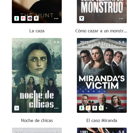
La caza
Cómo cazar a un monstruo
2023
6.8
2023
5.9
Noche de chicas
El caso Miranda
2015
8.1
1981
5.8