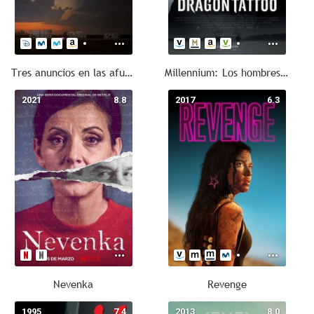
Tres anuncios en las afueras
Millennium: Los hombres que no amaban a las mujeres
2021
8.8
2017
6.3
Nevenka
Revenge
1995
7.4
2013
8.0