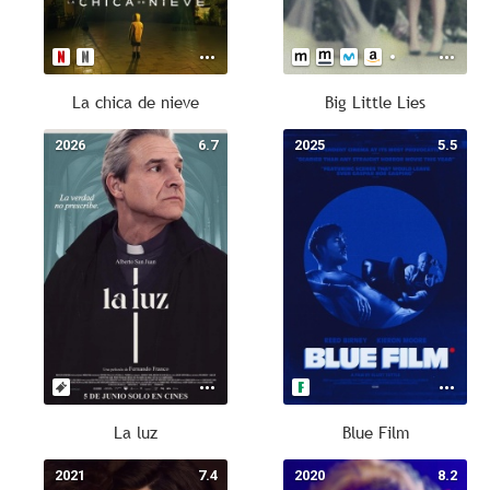
La chica de nieve
Big Little Lies
2026
6.7
2025
5.5
La luz
Blue Film
2021
7.4
2020
8.2