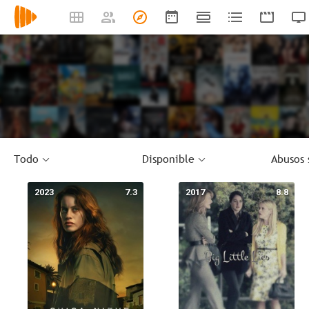
Todo
Disponible
Abusos 
2023
7.3
2017
8.8