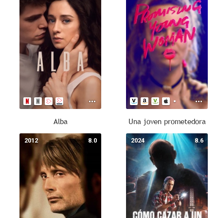
Alba
Una joven prometedora
2012
8.0
2024
8.6