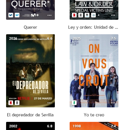
Querer
Ley y orden: Unidad de Víctimas Especiales
2026
6.6
2025
7.5
El depredador de Sevilla
Yo te creo
2002
6.8
1998
7.4