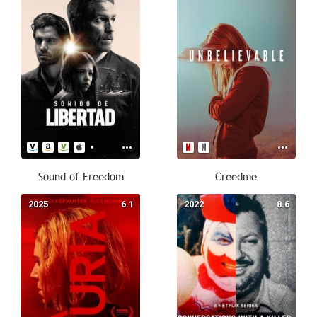
Sound of Freedom
Creedme
2025
6.1
2022
8.6