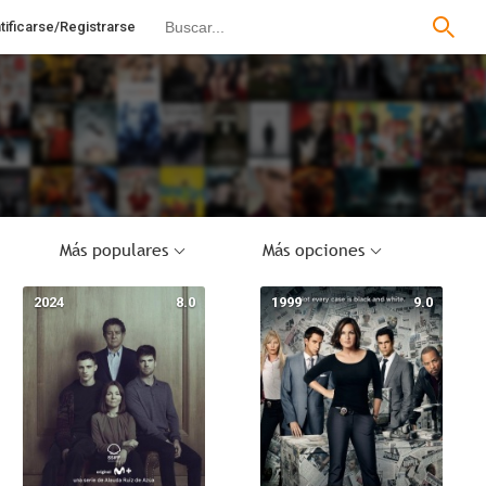
tificarse/Registrarse
Más populares
Más opciones
2024
8.0
1999
9.0