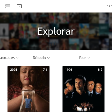
Iden
Explorar
sexuales
Década
País
2024
7.6
1996
8.2