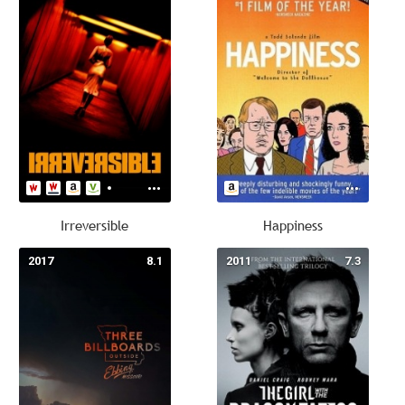
Irreversible
Happiness
2017
8.1
2011
7.3