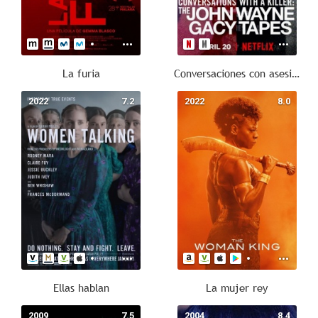
La furia
Conversaciones con asesinos: Las cintas de John Wayne Gacy
2022
7.2
2022
8.0
Ellas hablan
La mujer rey
2009
7.5
2004
8.4