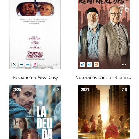
Paseando a Miss Daisy
Veteranos contra el crimen
2025
6.9
2021
7.3