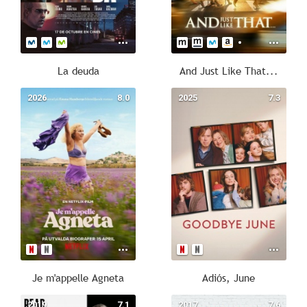
La deuda
And Just Like That...
2026
8.0
2025
7.3
Je m'appelle Agneta
Adiós, June
2019
7.1
2017
7.6