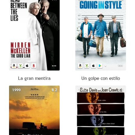
La gran mentira
Un golpe con estilo
1999
8.2
1962
8.5