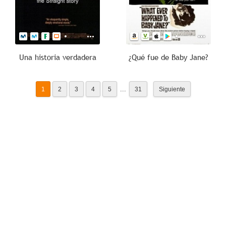
Una historia verdadera
¿Qué fue de Baby Jane?
...
1
2
3
4
5
31
Siguiente