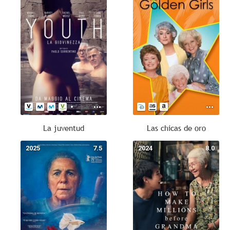
La juventud
Las chicas de oro
2025
7.5
2024
8.0