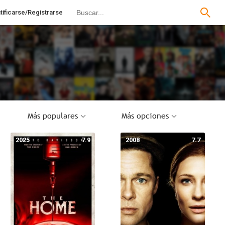
tificarse/Registrarse
Más populares
Más opciones
2025
7.9
2008
7.7