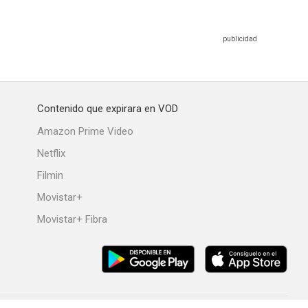
Contenido que expirara en VOD
Amazon Prime Video
Netflix
Filmin
Movistar+
Movistar+ Fibra