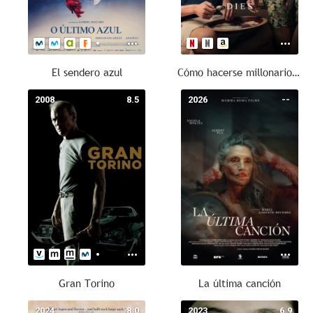
El sendero azul
Cómo hacerse millonario antes de que muera la abuela
2008
8.5
2026
--
Gran Torino
La última canción
2024
8.0
2023
6.9