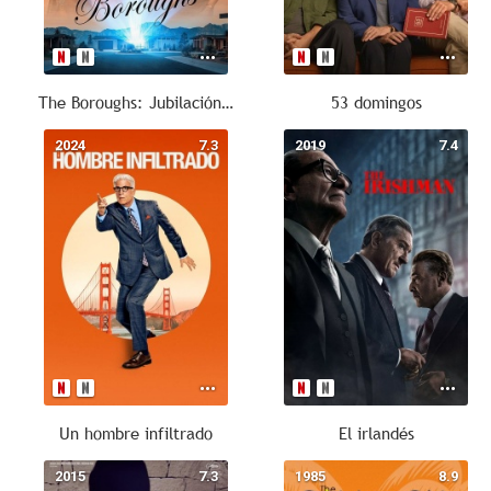
The Boroughs: Jubilación rebelde
53 domingos
2024
7.3
2019
7.4
Un hombre infiltrado
El irlandés
2015
7.3
1985
8.9