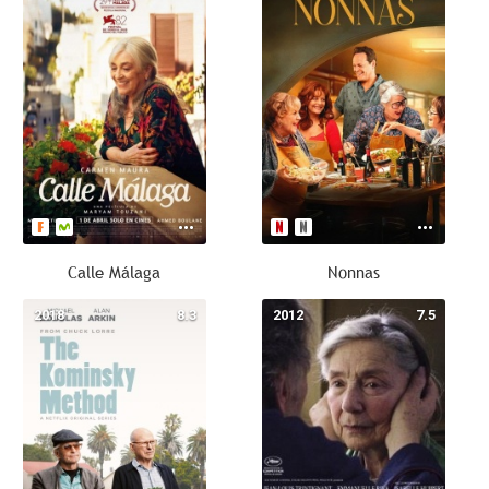
Calle Málaga
Nonnas
2018
8.3
2012
7.5