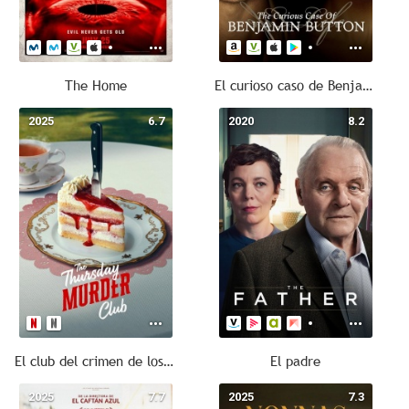
The Home
El curioso caso de Benjamin Button
2025
6.7
2020
8.2
El club del crimen de los jueves
El padre
2025
7.7
2025
7.3