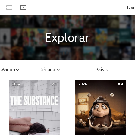
Iden
Explorar
Vejez / Madurez
Década
País
2024
7.1
2024
8.4