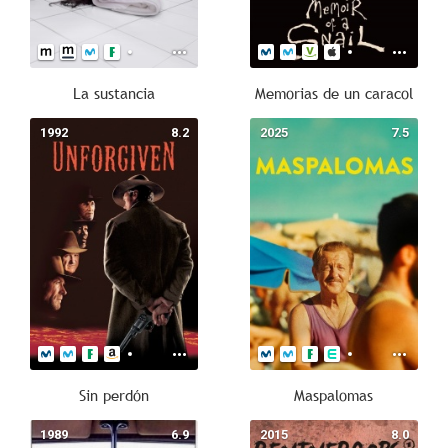
La sustancia
Memorias de un caracol
1992
8.2
2025
7.5
Sin perdón
Maspalomas
1989
6.9
2015
8.0