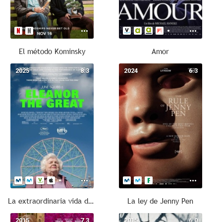
El método Kominsky
Amor
2025
8.3
2024
6.3
La extraordinaria vida de Eleanor
La ley de Jenny Pen
2015
7.3
2015
6.0