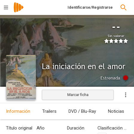
Identificarse/Registrarse
--
Sin valorar
La iniciación en el amor
Estrenada
Marcar ficha
Información
Trailers
DVD / Blu-Ray
Noticias
Título original
Año
Duración
Clasificación por edades