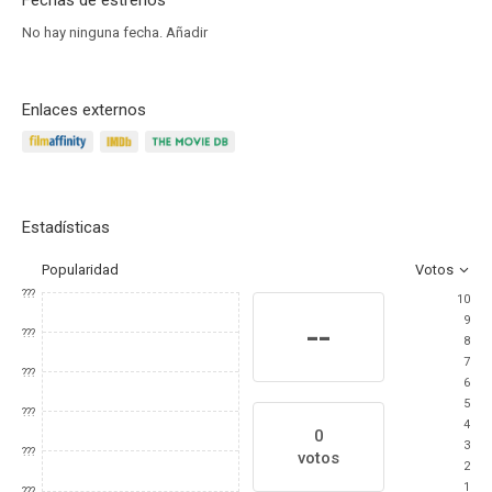
Fechas de estrenos
No hay ninguna fecha.
Añadir
Enlaces externos
Estadísticas
Popularidad
Votos
???
10
9
--
???
8
7
???
6
5
???
4
0
3
???
votos
2
1
???