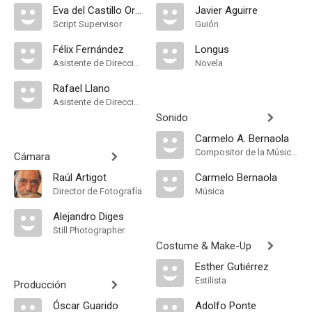
Eva del Castillo Ortiz
Javier Aguirre
Script Supervisor
Guión
Félix Fernández
Longus
Asistente de Dirección
Novela
Rafael Llano
Asistente de Dirección
Sonido
Carmelo A. Bernaola
Compositor de la Música Original
Cámara
Raúl Artigot
Carmelo Bernaola
Director de Fotografía
Música
Alejandro Diges
Still Photographer
Costume & Make-Up
Esther Gutiérrez
Estilista
Producción
Óscar Guarido
Adolfo Ponte