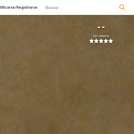
tificarse/Registrarse
--
Sin valorar