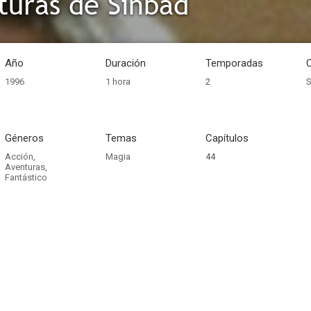
turas de Sinbad
Año
Duración
Temporadas
1996
1 hora
2
S
Géneros
Temas
Capítulos
Acción
,
Magia
44
Aventuras
,
Fantástico