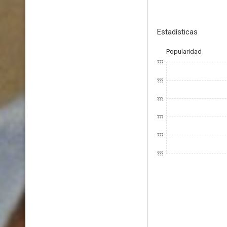
Estadísticas
Popularidad
???
???
???
???
???
???