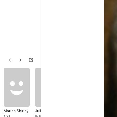
Mariah Shirley
Julianne Morris
John Carson
Ian Tracey
Bryn
Rumina
Estrellas Invitadas
Mustapha