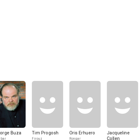
orge Buza
Tim Progosh
Oris Erhuero
Jacqueline
Collen
ubar
Firouz
Rongar