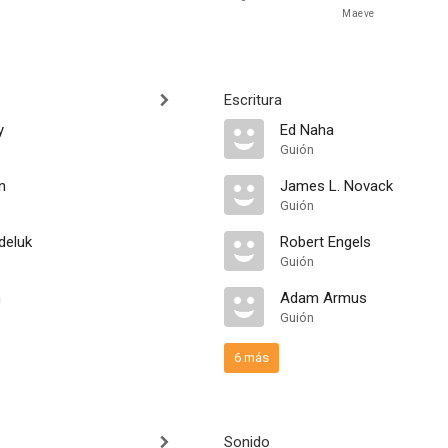
Maeve
Escritura
y
Ed Naha
Guión
n
James L. Novack
Guión
deluk
Robert Engels
Guión
m
Adam Armus
Guión
6 más
Sonido