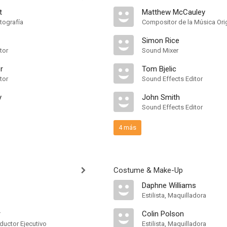
t
Matthew McCauley
tografía
Compositor de la Música Orig
Simon Rice
tor
Sound Mixer
r
Tom Bjelic
tor
Sound Effects Editor
y
John Smith
Sound Effects Editor
4 más
Costume & Make-Up
Daphne Williams
Estilista, Maquilladora
r
Colin Polson
ductor Ejecutivo
Estilista, Maquilladora