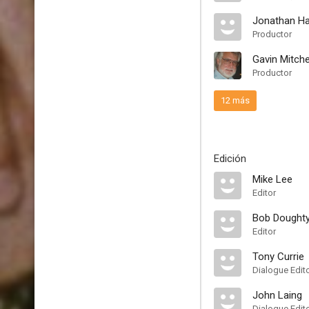
Jonathan Ha
Productor
Gavin Mitche
Productor
12 más
Edición
Mike Lee
Editor
Bob Dought
Editor
Tony Currie
Dialogue Edit
John Laing
Dialogue Edit