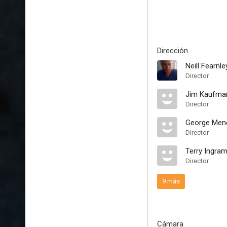
Dirección
Neill Fearnle
Director
Jim Kaufma
Director
George Men
Director
Terry Ingra
Director
9 más
Cámara