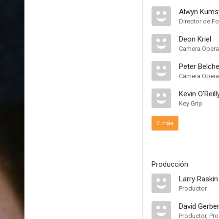
Alwyn Kums
Director de Fo
Deon Kriel
Camera Opera
Peter Belche
Camera Opera
Kevin O'Reill
Key Grip
2 más
Producción
Larry Raskin
Productor
David Gerbe
Productor, Pro