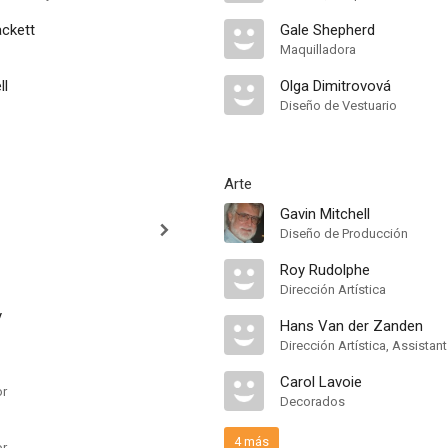
ckett
Gale Shepherd
Maquilladora
ll
Olga Dimitrovová
Diseño de Vestuario
Arte
Gavin Mitchell
Diseño de Producción
Roy Rudolphe
Dirección Artística
y
Hans Van der Zanden
Dirección Artística, Assistant
Carol Lavoie
or
Decorados
4 más
or