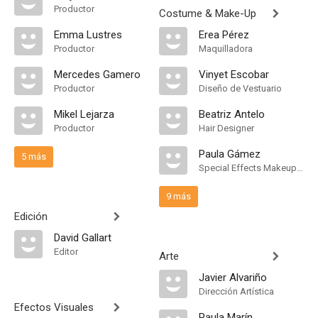
Productor
Costume & Make-Up
Emma Lustres
Erea Pérez
Productor
Maquilladora
Mercedes Gamero
Vinyet Escobar
Productor
Diseño de Vestuario
Mikel Lejarza
Beatriz Antelo
Productor
Hair Designer
Paula Gámez
5 más
Special Effects Makeup Artist
9 más
Edición
David Gallart
Editor
Arte
Javier Alvariño
Dirección Artística
Efectos Visuales
Paula Marín