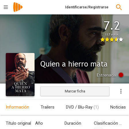
Identificarse/Registrarse
7.2
117 votos
Quien a hierro mata
Estrenada
Marcar ficha
Información
Trailers
DVD / Blu-Ray
(1)
Noticias
Título original
Año
Duración
Clasificación por edades