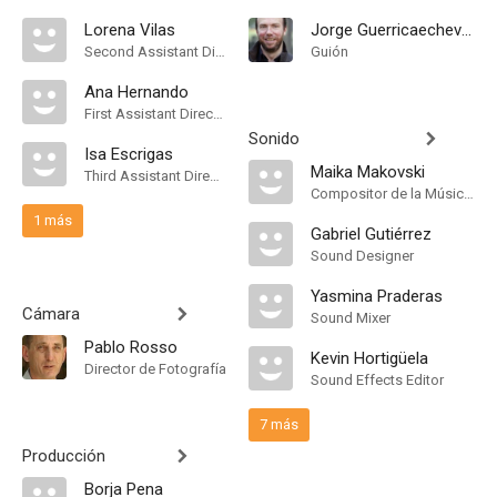
Lorena Vilas
Jorge Guerricaechevarría
Second Assistant Director
Guión
Ana Hernando
First Assistant Director
Sonido
Isa Escrigas
Maika Makovski
Third Assistant Director
Compositor de la Música Original, Música
1 más
Gabriel Gutiérrez
Sound Designer
Yasmina Praderas
Cámara
Sound Mixer
Pablo Rosso
Kevin Hortigüela
Director de Fotografía
Sound Effects Editor
7 más
Producción
Borja Pena