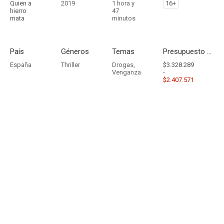
Quien a
2019
1 hora y
16+
hierro
47
mata
minutos
País
Géneros
Temas
Presupuesto - Ingresos
España
Thriller
Drogas
,
$3.328.289
Venganza
-
$2.407.571