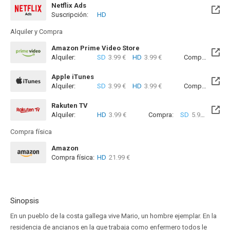
Netflix Ads
Suscripción:
HD
Alquiler y Compra
Amazon Prime Video Store
Alquiler:
SD
3.99 €
HD
3.99 €
Compra:
SD
5
Apple iTunes
Alquiler:
SD
3.99 €
HD
3.99 €
Compra:
SD
5
Rakuten TV
Alquiler:
HD
3.99 €
Compra:
SD
5.99 €
HD
9
Compra física
Amazon
Compra física:
HD
21.99 €
Sinopsis
En un pueblo de la costa gallega vive Mario, un hombre ejemplar. En la
residencia de ancianos en la que trabaja como enfermero todos le