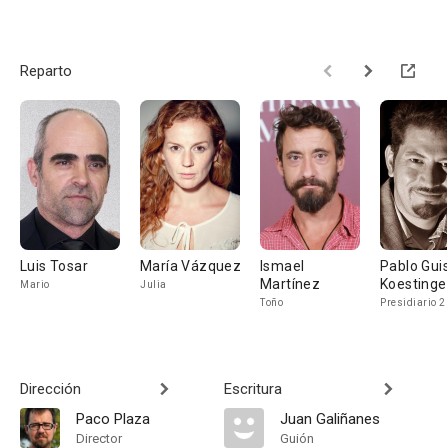
Reparto
Luis Tosar
María Vázquez
Ismael
Pablo Gui
Martínez
Koestinge
Mario
Julia
Toño
Presidiario 2
Dirección
Escritura
Paco Plaza
Juan Galiñanes
Director
Guión