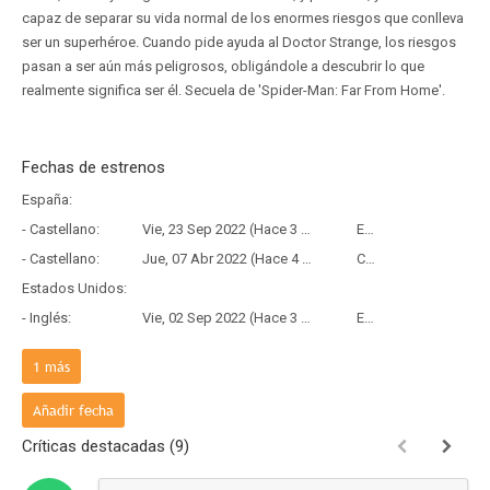
capaz de separar su vida normal de los enormes riesgos que conlleva
ser un superhéroe. Cuando pide ayuda al Doctor Strange, los riesgos
pasan a ser aún más peligrosos, obligándole a descubrir lo que
realmente significa ser él. Secuela de 'Spider-Man: Far From Home'.
Fechas de estrenos
España:
- Castellano:
Vie, 23 Sep 2022 (Hace 3 años y 10 meses)
Estreno
- Castellano:
Jue, 07 Abr 2022 (Hace 4 años y 4 meses)
Copia Física
Estados Unidos:
- Inglés:
Vie, 02 Sep 2022 (Hace 3 años y 11 meses)
Estreno
Francia:
1
más
- Frances:
Mié, 07 Sep 2022 (Hace 3 años y 11 meses)
Estreno
Añadir fecha
Críticas destacadas (9)