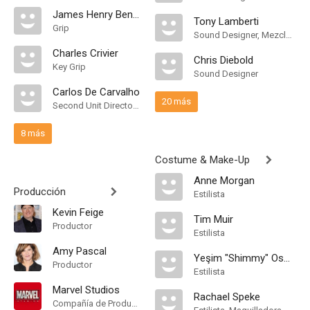
James Henry Benton
Tony Lamberti
Grip
Sound Designer, Mezclador de Re-Grabación de Sonido
Charles Crivier
Chris Diebold
Key Grip
Sound Designer
Carlos De Carvalho
20 más
Second Unit Director of Photography
8 más
Costume & Make-Up
Anne Morgan
Producción
Estilista
Kevin Feige
Tim Muir
Productor
Estilista
Amy Pascal
Yeşim "Shimmy" Osman
Productor
Estilista
Marvel Studios
Rachael Speke
Compañía de Produccion