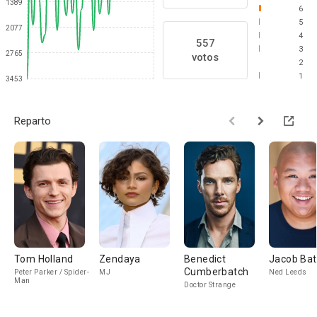
1389
6
5
2077
4
557
3
2765
votos
2
1
3453
Reparto
Tom Holland
Zendaya
Benedict
Jacob Bat
Cumberbatch
Peter Parker / Spider-
MJ
Ned Leeds
Man
Doctor Strange