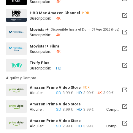
Suscripción:
4K
Disponible hasta el Lun, 21 Dic 2026 (Quedan 4 meses)
HBO Max Amazon Channel
HDR
Suscripción:
4K
Movistar+
Disponible hasta el Dom, 09 Ago 2026 (Hoy)
Suscripción:
4K
Movistar+ Fibra
Suscripción:
4K
Disponible hasta el Lun, 21 Dic 2026 (Quedan 4 meses)
Tivify Plus
Suscripción:
HD
Disponible hasta el Mié, 12 Ago 2026 (Quedan 5 días)
Alquiler y Compra
Amazon Prime Video Store
HDR
Alquiler:
SD
3.99 €
HD
3.99 €
4K
3.99 €
Com
Amazon Prime Video Store
Alquiler:
SD
3.99 €
HD
3.99 €
Compra:
SD
5
Amazon Prime Video Store
Alquiler:
SD
2.99 €
HD
3.99 €
Compra:
SD
7