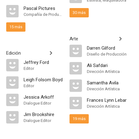
Estilista, Maquilladora
Pascal Pictures
30 más
Compañía de Produccion
15 más
Arte
Darren Gilford
Edición
Diseño de Producción
Jeffrey Ford
Ali Safdari
Editor
Dirección Artística
Leigh Folsom Boyd
Samantha Avila
Editor
Dirección Artística
Jessica Arkoff
Frances Lynn Lebar
Dialogue Editor
Dirección Artística
Jim Brookshire
19 más
Dialogue Editor