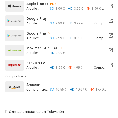
Apple iTunes
HDR
Alquiler:
SD
3.99 €
HD
3.99 €
4K
3.99 €
Com
Google Play
Alquiler:
SD
2.99 €
HD
3.99 €
Compra:
SD
7
Google Play
VE
Alquiler:
SD
2.99 €
HD
3.99 €
Compra:
SD
7
Movistar+ Alquiler
LSE
Alquiler:
HD
3.99 €
Disponible hasta el Vie, 25 Jun 2027 (Quedan 10 meses)
Rakuten TV
Alquiler:
HD
3.99 €
4K
4.99 €
Compra:
SD
5
Compra física
Amazon
Compra física:
SD
10.56 €
HD
10.67 €
4K
17.49 €
Próximas emisiones en Televisión