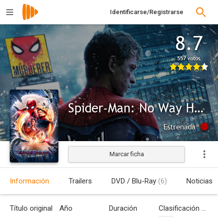
Identificarse/Registrarse
8.7
557 votos
Spider-Man: No Way Home
Estrenada
Marcar ficha
Información
Trailers
DVD / Blu-Ray
(6)
Noticias
Título original
Año
Duración
Clasificación por edades