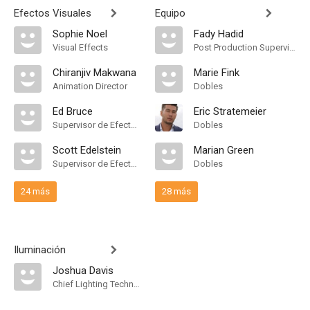
Efectos Visuales
Equipo
Sophie Noel
Fady Hadid
Visual Effects
Post Production Supervisor
Chiranjiv Makwana
Marie Fink
Animation Director
Dobles
Ed Bruce
Eric Stratemeier
Supervisor de Efectos Visuales
Dobles
Scott Edelstein
Marian Green
Supervisor de Efectos Visuales
Dobles
24 más
28 más
Iluminación
Joshua Davis
Chief Lighting Technician