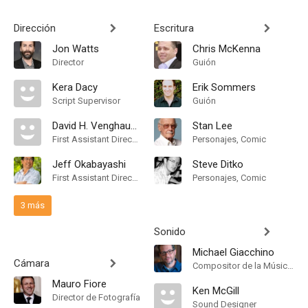
Dirección
Escritura
Jon Watts
Chris McKenna
Director
Guión
Kera Dacy
Erik Sommers
Script Supervisor
Guión
David H. Venghaus Jr.
Stan Lee
First Assistant Director
Personajes, Comic
Jeff Okabayashi
Steve Ditko
First Assistant Director
Personajes, Comic
3 más
Sonido
Michael Giacchino
Cámara
Compositor de la Música Original
Mauro Fiore
Ken McGill
Director de Fotografía
Sound Designer