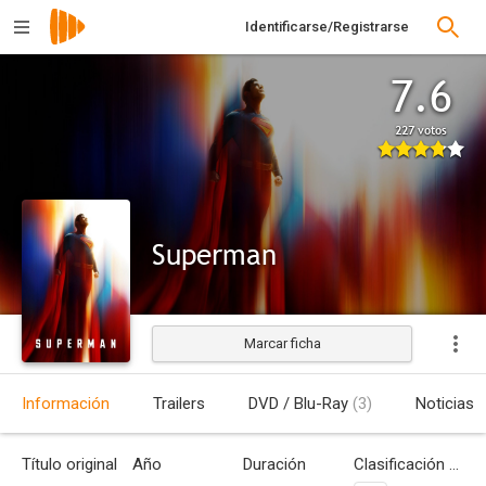
Identificarse/Registrarse
7.6
227 votos
Superman
Marcar ficha
Estrenada
Información
Trailers
DVD / Blu-Ray
(3)
Noticias
Título original
Año
Duración
Clasificación por edades