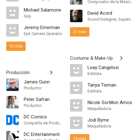
Compositor de la Música Original
Michael Salamone
David Acord
Grip
Sound Designer, Supervising Sound Editor
Jeremy Emerman
21 más
Epk Camera Operator
12 más
Costume & Make-Up
Leay Cangelosi
Producción
Estilista
James Gunn
Tanya Tieman
Productor
Estilista
Peter Safran
Nicole Sortillon Amos
Productor
Maquilladora
DC Comics
Jodi Byrne
Compañía de Produccion
Maquilladora
DC Entertainment
15 más