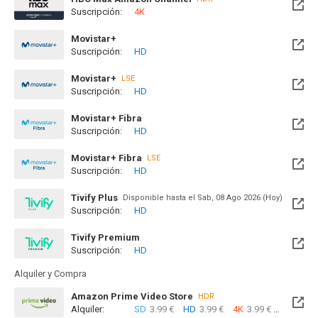
Suscripción:
4K
Movistar+
Suscripción:
HD
Disponible hasta el Vie, 18 Sep 2026 (Queda 1 mes)
Movistar+
LSE
Suscripción:
HD
Disponible hasta el Vie, 18 Sep 2026 (Queda 1 mes)
Movistar+ Fibra
Suscripción:
HD
Disponible hasta el Vie, 18 Sep 2026 (Queda 1 mes)
Movistar+ Fibra
LSE
Suscripción:
HD
Disponible hasta el Vie, 18 Sep 2026 (Queda 1 mes)
Tivify Plus
Disponible hasta el Sab, 08 Ago 2026 (Hoy)
Suscripción:
HD
Tivify Premium
Suscripción:
HD
Disponible hasta el Sab, 08 Ago 2026 (Hoy)
Alquiler y Compra
Amazon Prime Video Store
HDR
Alquiler:
SD
3.99 €
HD
3.99 €
4K
3.99 €
Com