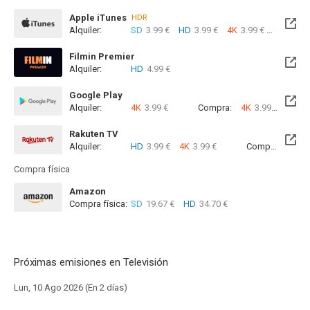
Apple iTunes
HDR
Alquiler:
SD
3.99 €
HD
3.99 €
4K
3.99 €
Com
Filmin Premier
Alquiler:
HD
4.99 €
Disponible hasta el Mié, 07 Oct 2026 (Queda 1 mes)
Google Play
Alquiler:
4K
3.99 €
Compra:
4K
3.99 €
Rakuten TV
Alquiler:
HD
3.99 €
4K
3.99 €
Compra:
SD
3
Compra física
Amazon
Compra física:
SD
19.67 €
HD
34.70 €
Próximas emisiones en Televisión
Lun, 10 Ago 2026 (En 2 días)