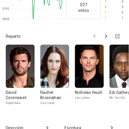
4
227
3
3192
votos
2
1
3933
Reparto
David
Rachel
Nicholas Hoult
Edi Gathe
Corenswet
Brosnahan
Lex Luthor
Mr. Terrific
Superman
Lois Lane
Dirección
Escritura