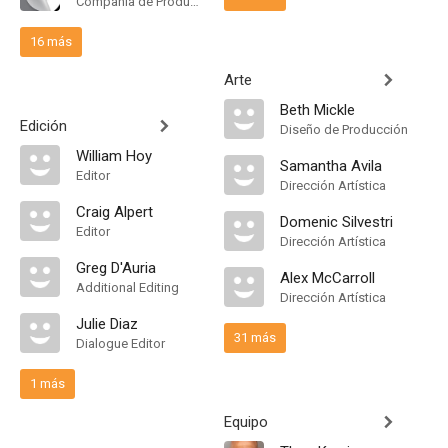
Compañía de Produccion
16 más
Arte
Beth Mickle
Edición
Diseño de Producción
William Hoy
Samantha Avila
Editor
Dirección Artística
Craig Alpert
Domenic Silvestri
Editor
Dirección Artística
Greg D'Auria
Alex McCarroll
Additional Editing
Dirección Artística
Julie Diaz
31 más
Dialogue Editor
1 más
Equipo