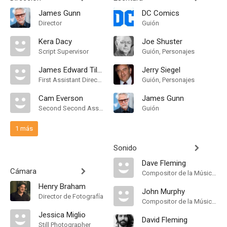
James Gunn
DC Comics
Director
Guión
Kera Dacy
Joe Shuster
Script Supervisor
Guión, Personajes
James Edward Tilden
Jerry Siegel
First Assistant Director
Guión, Personajes
Cam Everson
James Gunn
Second Second Assistant Director
Guión
1 más
Sonido
Dave Fleming
Cámara
Compositor de la Música Original
Henry Braham
John Murphy
Director de Fotografía
Compositor de la Música Original
Jessica Miglio
David Fleming
Still Photographer