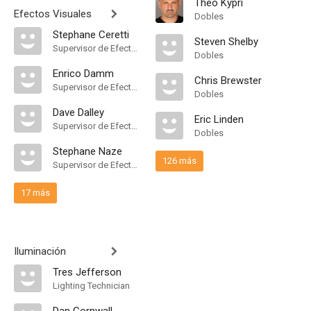
Theo Kypri
Efectos Visuales
Dobles
Stephane Ceretti
Steven Shelby
Supervisor de Efectos Visuales
Dobles
Enrico Damm
Chris Brewster
Supervisor de Efectos Visuales
Dobles
Dave Dalley
Eric Linden
Supervisor de Efectos Visuales
Dobles
Stephane Naze
126 más
Supervisor de Efectos Visuales
17 más
Iluminación
Tres Jefferson
Lighting Technician