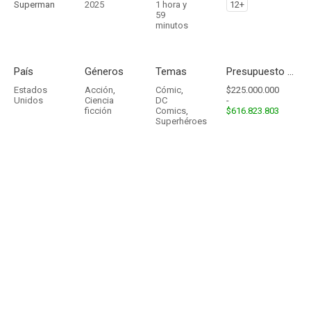
Superman
2025
1 hora y
12+
59
minutos
País
Géneros
Temas
Presupuesto - Ingresos
Estados
Acción
,
Cómic
,
$225.000.000
Unidos
Ciencia
DC
-
ficción
Comics
,
$616.823.803
Superhéroes