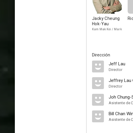
Jacky Cheung
Ri
Hok-Yau
Kam Mak Kei / Mark
Dirección
Jeff Lau
Director
Jeffrey Lau
Director
Joh Chung-
Asistente de 
Bill Chan Wi
Asistente de 