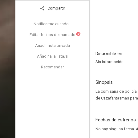
Compartir
Notificarme cuando...
N
Editar fechas de marcado
Añadir nota privada
Disponible en...
Añadir a la lista/s
Sin información
Recomendar
Sinopsis
La comisaría de policía
de Cazafantasmas para 
Fechas de estrenos
No hay ninguna fecha.
A