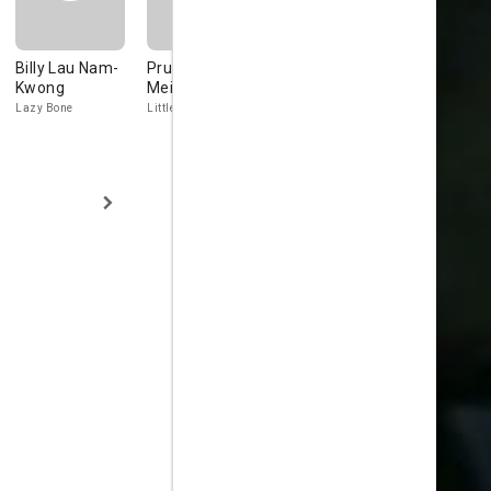
Billy Lau Nam-
Prudence Liew
Billy Lau
James Yi
Kwong
Mei-Kwan
Lazy Bone
Little Witch