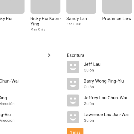
cky Hui
Ricky Hui Koon-
Sandy Lam
Prudence Liew
Ying
Bad Luck
Man Chiu
Escritura
Jeff Lau
Guión
 Chun-Wai
Barry Wong Ping-Yiu
Guión
Sing
Jeffrey Lau Chun-Wai
Dirección
Guión
ng-Biu
Lawrence Lau Jun-Wai
Dirección
Guión
1 más