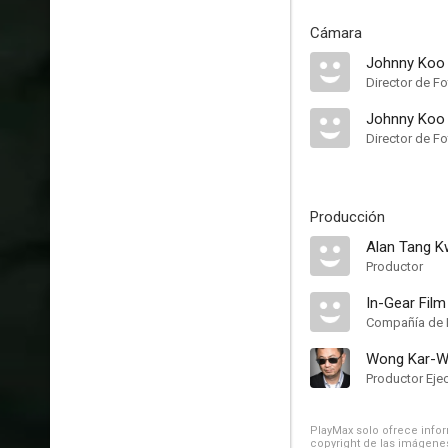
Cámara
Johnny Koo
Director de Fo
Johnny Koo
Director de Fo
Producción
Alan Tang 
Productor
In-Gear Film
Compañía de 
Wong Kar-W
Productor Eje
PlayMax solo ofrece inform
copyright de las imágenes