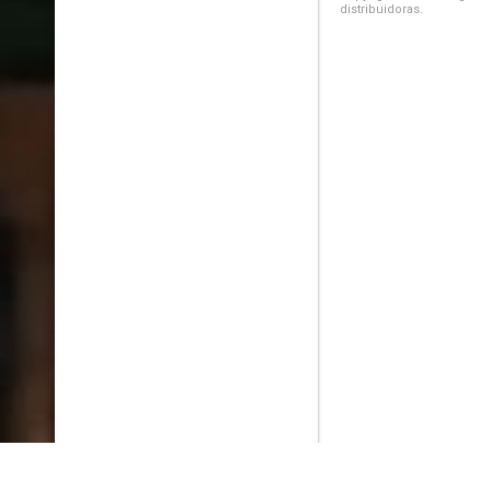
distribuidoras.
PlayMax
2026
Series populares