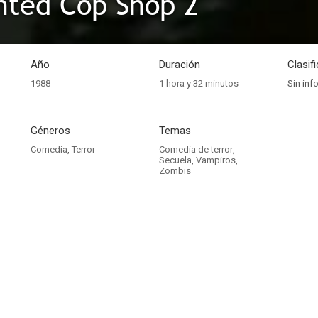
nted Cop Shop 2
Año
Duración
Clasif
1988
1 hora y 32 minutos
Sin inf
Géneros
Temas
Comedia
,
Terror
Comedia de terror
,
Secuela
,
Vampiros
,
Zombis