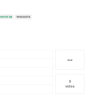
--
0
votos