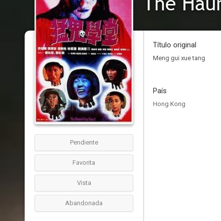
The Hau
Título original
Meng gui xue tang
País
Hong Kong
Pendiente
Favorita
Vista
Abandonada