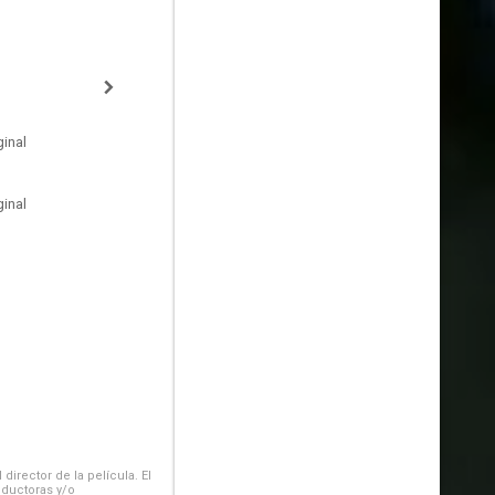
inal
inal
irector de la película. El
oductoras y/o