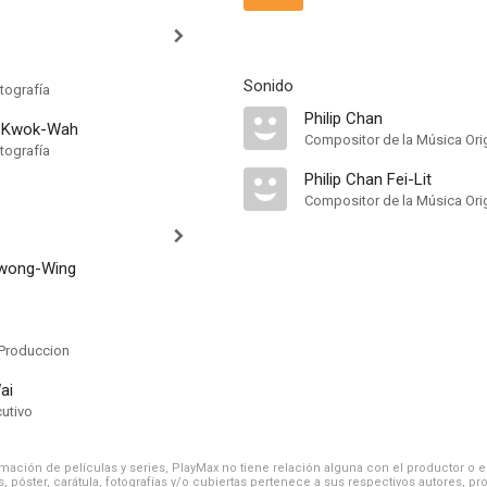
Sonido
tografía
Philip Chan
 Kwok-Wah
Compositor de la Música Orig
tografía
Philip Chan Fei-Lit
Compositor de la Música Orig
Kwong-Wing
Produccion
ai
cutivo
ación de películas y series, PlayMax no tiene relación alguna con el productor o el d
, póster, carátula, fotografías y/o cubiertas pertenece a sus respectivos autores, pr