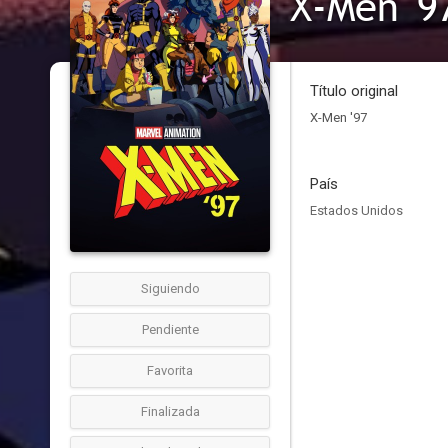
X-Men '9
Título original
X-Men '97
País
Estados Unidos
Siguiendo
Pendiente
Favorita
Finalizada