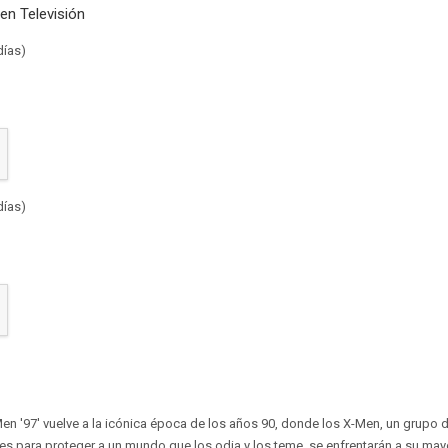
en Televisión
días)
días)
-Men '97' vuelve a la icónica época de los años 90, donde los X-Men, un grupo 
 para proteger a un mundo que los odia y los teme, se enfrentarán a su mayo