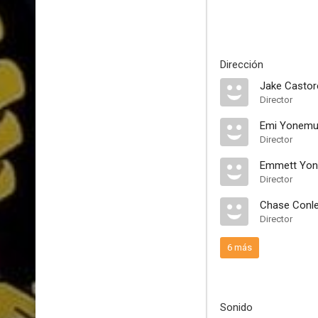
Dirección
Jake Castor
Director
Emi Yonemu
Director
Emmett Yo
Director
Chase Conl
Director
6 más
Sonido