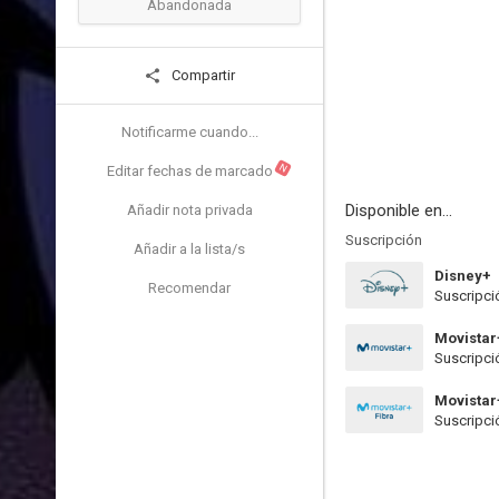
Abandonada
Compartir
Notificarme cuando...
N
Editar fechas de marcado
Disponible en...
Añadir nota privada
Suscripción
Añadir a la lista/s
Disney+
Recomendar
Suscripci
Movistar
Suscripci
Movistar
Suscripci