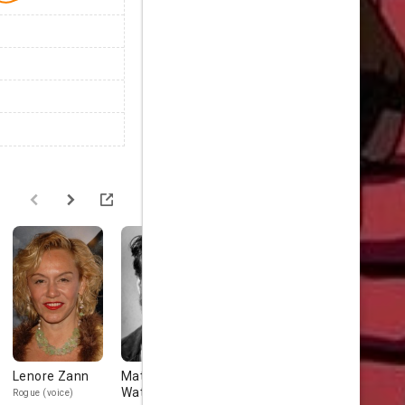
Lenore Zann
Matthew
Alison Sealy-
J. P. Karlia
Waterson
Smith
Rogue (voice)