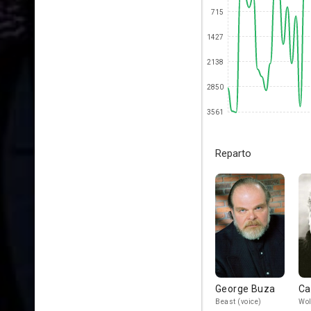
715
1427
2138
2850
3561
Reparto
George Buza
Ca
Beast (voice)
Wol