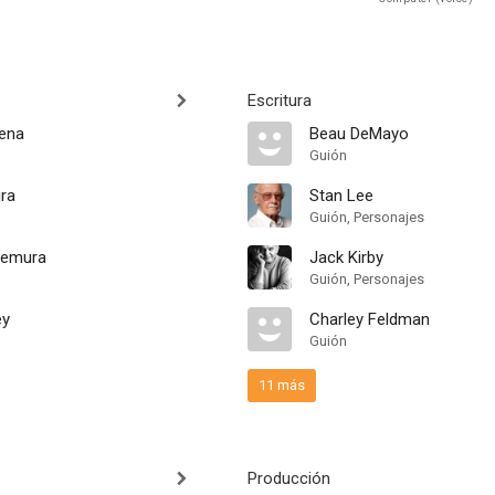
Escritura
ena
Beau DeMayo
Guión
ra
Stan Lee
Guión, Personajes
nemura
Jack Kirby
Guión, Personajes
ey
Charley Feldman
Guión
11 más
Producción