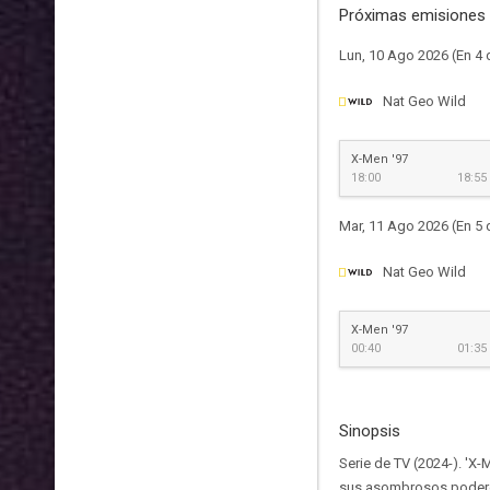
Próximas emisiones 
Lun, 10 Ago 2026 (En 4 
Nat Geo Wild
X-Men '97
18:00
18:55
Mar, 11 Ago 2026 (En 5 
Nat Geo Wild
X-Men '97
00:40
01:35
Sinopsis
Serie de TV (2024-). 'X
sus asombrosos poderes