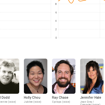
8
6
4
2
0
l Dodd
Holly Chou
Ray Chase
Jennifer Hale
verine (voice)
Jubilee (voice)
Cyclops (voice)
Jean Grey /
Computer (voice)