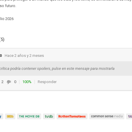
so futuro.
lio 2026
(5)
0
Hace 2 años y 2 meses
crítica podría contener spoilers, pulse en este mensaje para mostrarla
2
0
100%
Responder