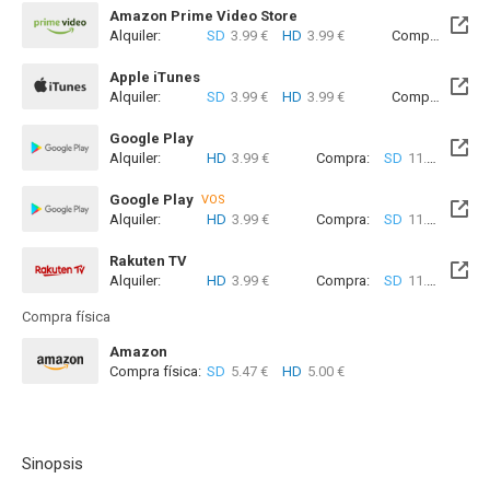
Amazon Prime Video Store
Alquiler:
SD
3.99 €
HD
3.99 €
Compra:
SD
1
Apple iTunes
Alquiler:
SD
3.99 €
HD
3.99 €
Compra:
SD
1
Google Play
Alquiler:
HD
3.99 €
Compra:
SD
11.99 €
HD
Google Play
VOS
Alquiler:
HD
3.99 €
Compra:
SD
11.99 €
HD
Rakuten TV
Alquiler:
HD
3.99 €
Compra:
SD
11.99 €
HD
Compra física
Amazon
Compra física:
SD
5.47 €
HD
5.00 €
Sinopsis