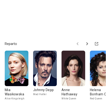
Reparto
Mia
Johnny Depp
Anne
Helena
Wasikowska
Hathaway
Bonham C
Mad Hatter
Alice Kingsleigh
White Queen
Red Queen