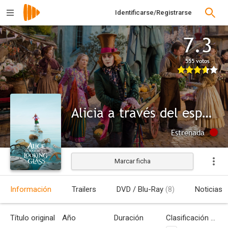
Identificarse/Registrarse
7.3
555 votos
Alicia a través del espejo
Estrenada
Marcar ficha
Información
Trailers
DVD / Blu-Ray
(8)
Noticias
Título original
Año
Duración
Clasificación por edades