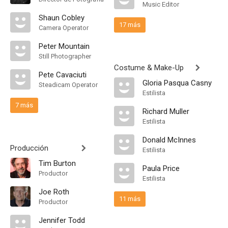
Music Editor
Shaun Cobley
17 más
Camera Operator
Peter Mountain
Still Photographer
Costume & Make-Up
Pete Cavaciuti
Gloria Pasqua Casny
Steadicam Operator
Estilista
7 más
Richard Muller
Estilista
Donald McInnes
Producción
Estilista
Tim Burton
Paula Price
Productor
Estilista
Joe Roth
11 más
Productor
Jennifer Todd