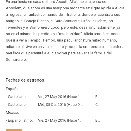
En una fiesta en casa de Lord Ascott, Alicia se encuentra con
Ábsolem, que ahora es una mariposa monarca azul que ayuda a Alicia
a regresar al fantástico mundo de Infratierra, donde encuentra a sus
amigos: el Conejo Blanco, el Gato Sonriente, Lirón, la Liebre, los
Tweedles y el Sombrerero Loco, pero éste, desafortunadamente, ya
no es el mismo: ha perdido su “muchosidad”. Alicia tendrá entonces
que ir a ver a Tiempo. Tiempo, una peculiar criatura mitad humano,
mitad reloj, vive en un vacío infinito y posee la cronoesfera, una esfera
metálica que permitirá a Alicia volver para salvar a la familia del
Sombrerero.
Fechas de estrenos
España:
- Castellano:
Vie, 27 May 2016 (Hace 10 años y 2 meses)
Estreno
- Castellano:
Mié, 05 Oct 2016 (Hace 9 años y 10 meses)
Copia Física
México:
- Español latino:
Vie, 27 May 2016 (Hace 10 años y 2 meses)
Estreno
Argentina: