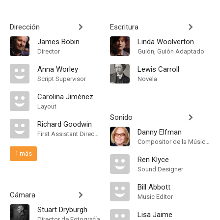
Dirección
Escritura
James Bobin
Linda Woolverton
Director
Guión, Guión Adaptado
Anna Worley
Lewis Carroll
Script Supervisor
Novela
Carolina Jiménez
Layout
Sonido
Richard Goodwin
Danny Elfman
First Assistant Director
Compositor de la Música Original
1 más
Ren Klyce
Sound Designer
Bill Abbott
Cámara
Music Editor
Stuart Dryburgh
Lisa Jaime
Director de Fotografía