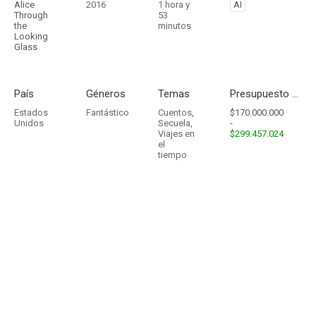
Alice
2016
1 hora y
AI
Through
53
the
minutos
Looking
Glass
País
Géneros
Temas
Presupuesto - Ingresos
Estados
Fantástico
Cuentos
,
$170.000.000
Unidos
Secuela
,
-
Viajes en
$299.457.024
el
tiempo