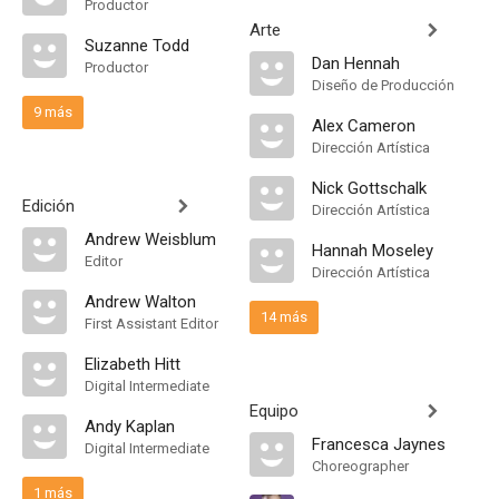
Productor
Arte
Suzanne Todd
Dan Hennah
Productor
Diseño de Producción
9 más
Alex Cameron
Dirección Artística
Nick Gottschalk
Edición
Dirección Artística
Andrew Weisblum
Hannah Moseley
Editor
Dirección Artística
Andrew Walton
14 más
First Assistant Editor
Elizabeth Hitt
Digital Intermediate
Equipo
Andy Kaplan
Francesca Jaynes
Digital Intermediate
Choreographer
1 más