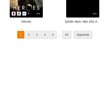
Héroes
Spider-Man: Más allá del multiverso
...
1
2
3
4
5
44
Siguiente