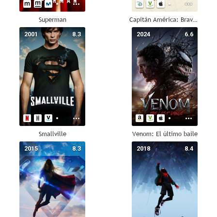
Superman
Capitán América: Brave New World
2001
8.3
2024
6.6
Smallville
Venom: El último baile
2015
8.3
2018
8.4