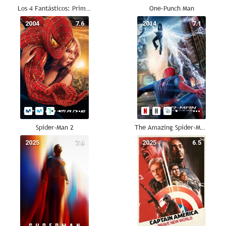
Los 4 Fantásticos: Primeros pasos
One-Punch Man
2004
7.6
2014
7.1
Spider-Man 2
The Amazing Spider-Man 2: El poder de Electro
2025
7.6
2025
6.5