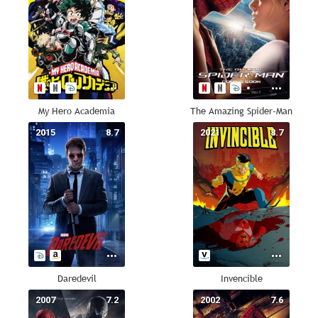
My Hero Academia
The Amazing Spider-Man
2015
8.7
2021
8.7
Daredevil
Invencible
2007
7.2
2002
7.6