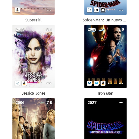
Supergirl
Spider-Man: Un nuevo universo
2015
8.1
2008
8.0
Jessica Jones
Iron Man
2006
7.8
2027
--