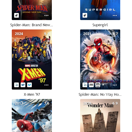
Spider-Man: Brand New Day
Supergirl
2024
9.1
2021
8.7
X-Men '97
Spider-Man: No Way Home
2017
7.6
2026
6.9