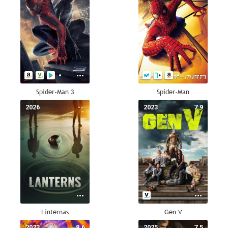
Spider-Man 3
Spider-Man
2026
--
2023
7.9
Linternas
Gen V
2023
8.6
2025
7.5