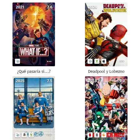
2021
7.6
2024
8.1
¿Qué pasaría si...?
Deadpool y Lobezno
2025
7.5
2015
9.0