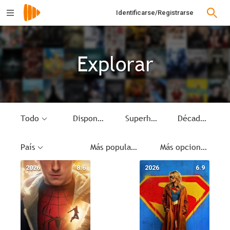
Identificarse/Registrarse
Explorar
Todo
Disponible
Superhéroes
Década
País
Más populares
Más opciones
2026
8.6
2026
6.9