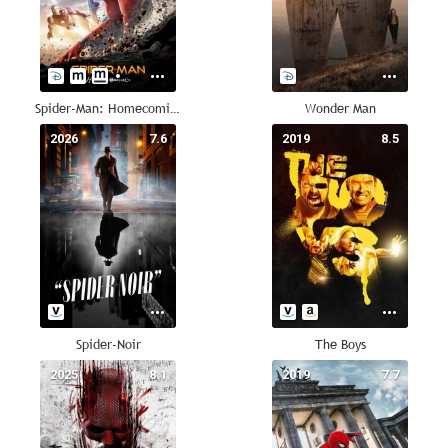
Spider-Man: Homecoming
Wonder Man
2026
7.6
2019
8.5
Spider-Noir
The Boys
2025
8.1
2019
7.7