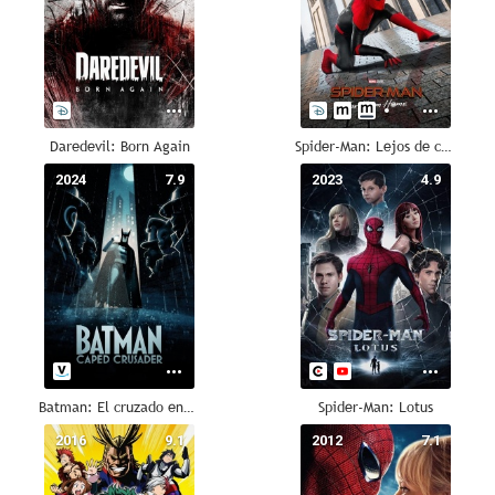
Daredevil: Born Again
Spider-Man: Lejos de casa
2024
7.9
2023
4.9
Batman: El cruzado enmascarado
Spider-Man: Lotus
2016
9.1
2012
7.1