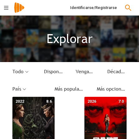
Identificarse/Registrarse
Explorar
Todo
Disponible
Venganza
Década
País
Más populares
Más opciones
2022
8.6
2026
7.0