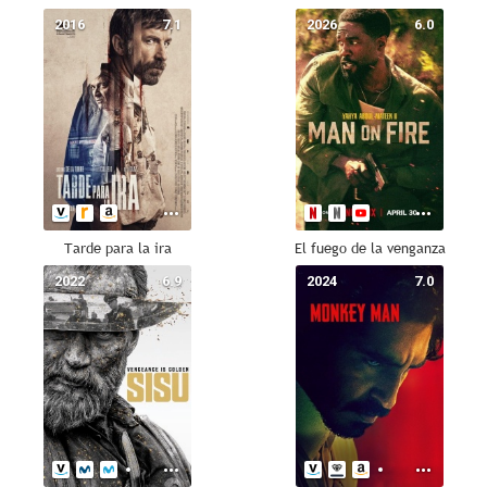
2016
7.1
2026
6.0
Tarde para la ira
El fuego de la venganza
2022
6.9
2024
7.0