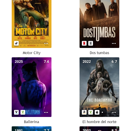
Motor City
Dos tumbas
2025
7.4
2022
6.7
Ballerina
El hombre del norte
1991
7.7
2003
8.2