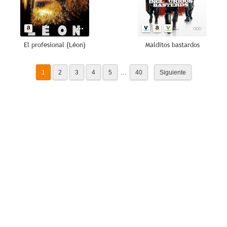
El profesional (Léon)
Malditos bastardos
...
1
2
3
4
5
40
Siguiente