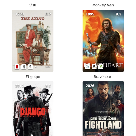
Sisu
Monkey Man
1973
8.7
1995
8.3
El golpe
Braveheart
2012
8.3
2026
--