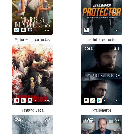
Mujeres imperfectas
Instinto protector
2019
8.7
2013
8.1
Vinland Saga
Prisioneros
2025
6.3
2022
7.8