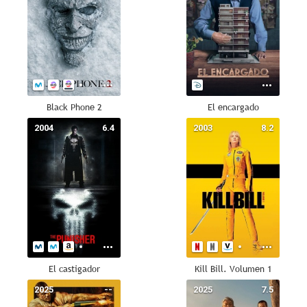
Black Phone 2
El encargado
2004
6.4
2003
8.2
El castigador
Kill Bill. Volumen 1
2025
--
2025
7.5