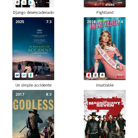
Django desencadenado
Fightland
2025
7.3
2018
7.4
Un simple accidente
Insatiable
2017
8.3
2016
7.2