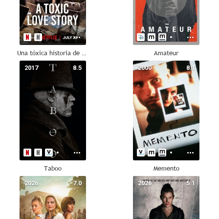
Una tóxica historia de amor
Amateur
2017
8.5
2000
8.1
Taboo
Memento
2026
7.0
2026
5.1