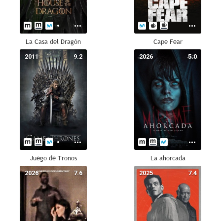
La Casa del Dragón
Cape Fear
2011
9.2
2026
5.0
Juego de Tronos
La ahorcada
2026
7.6
2025
7.4