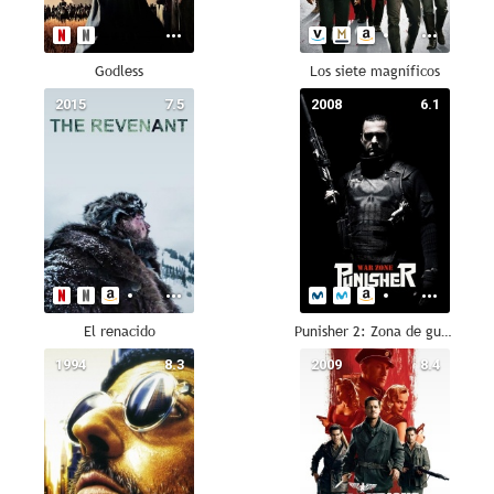
Godless
Los siete magníficos
2015
7.5
2008
6.1
El renacido
Punisher 2: Zona de guerra
1994
8.3
2009
8.4