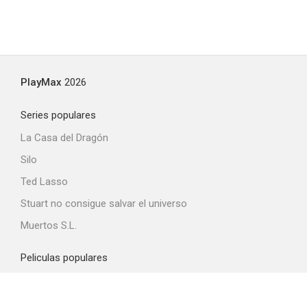
PlayMax
2026
Series populares
La Casa del Dragón
Silo
Ted Lasso
Stuart no consigue salvar el universo
Muertos S.L.
Peliculas populares
Spider-Man: Brand New Day
La odisea