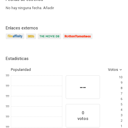
No hay ninguna fecha.
Añadir
Enlaces externos
Estadísticas
Popularidad
Votos
???
10
9
--
???
8
7
???
6
5
???
4
0
3
???
votos
2
1
???