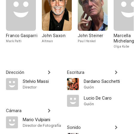
Franco Gasparri
John Saxon
John Steiner
Marcella
Michelang
Mark Patti
Altman
Paul Henkel
Olga Kube
Dirección
Escritura
Stelvio Massi
Dardano Sacchetti
Director
Guión
Lucio De Caro
Guión
Cámara
Mario Vulpiani
Director de Fotografía
Sonido