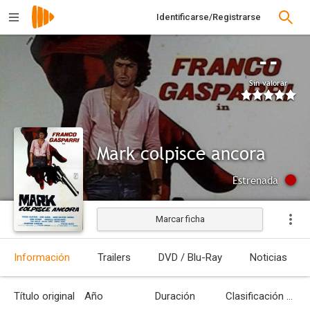
Identificarse/Registrarse
--
Sin valorar
Mark colpisce ancora
Estrenada
Marcar ficha
Información
Trailers
DVD / Blu-Ray
Noticias
Título original
Año
Duración
Clasificación por edades