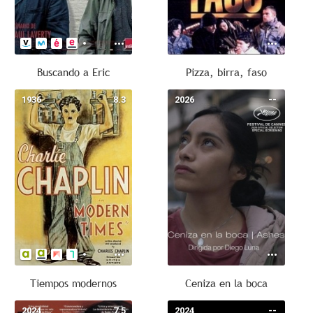
Buscando a Eric
Pizza, birra, faso
1936
8.3
2026
--
Tiempos modernos
Ceniza en la boca
2024
7.5
2024
--