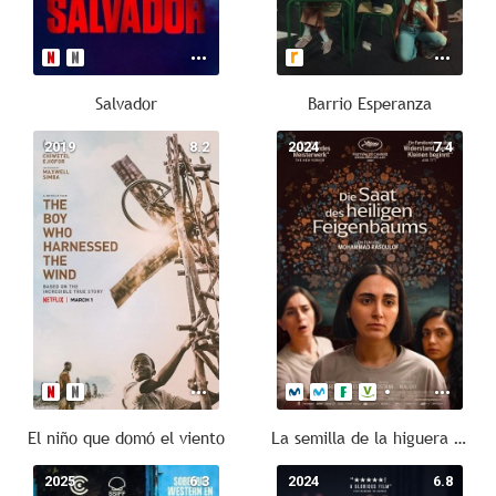
Salvador
Barrio Esperanza
2019
8.2
2024
7.4
El niño que domó el viento
La semilla de la higuera sagrada
2025
6.3
2024
6.8