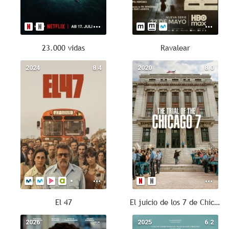
23.000 vidas
Ravalear
2024
8.4
2020
8.0
El 47
El juicio de los 7 de Chicago
2026
--
2025
6.2