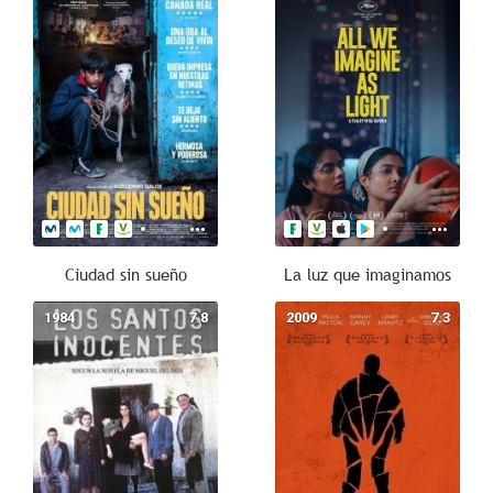
Ciudad sin sueño
La luz que imaginamos
1984
7.8
2009
7.3