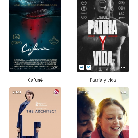
Cafunè
Patria y vida
2023
7.7
2023
6.0