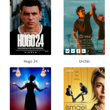
Hugo 24
Urchin
2020
8.5
2013
7.2