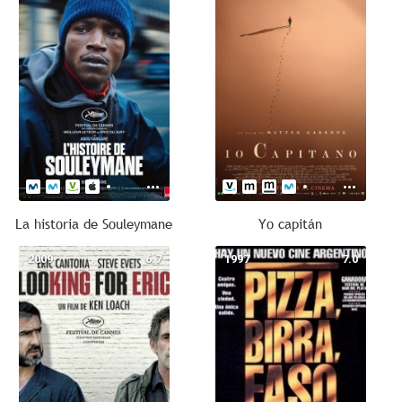
La historia de Souleymane
Yo capitán
2009
6.7
1997
7.0