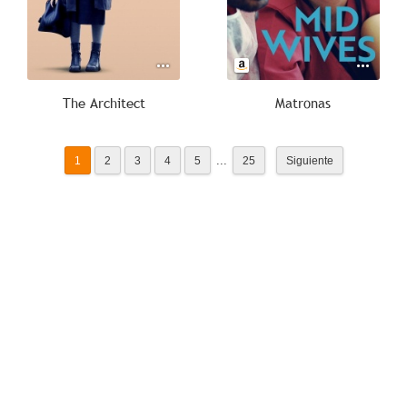
The Architect
Matronas
...
1
2
3
4
5
25
Siguiente