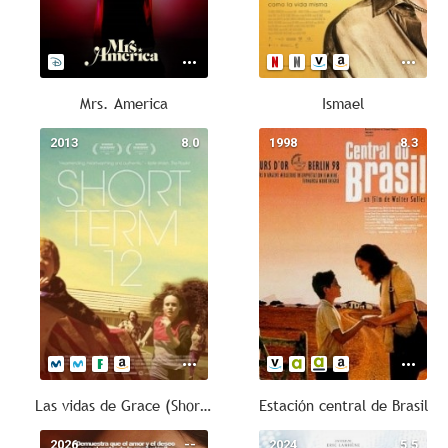
Mrs. America
Ismael
2013
8.0
1998
8.3
Las vidas de Grace (Short Term 12)
Estación central de Brasil
2026
--
2024
5.5