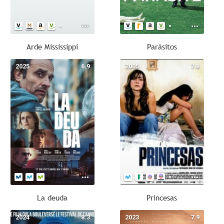
Arde Mississippi
Parásitos
2025
6.9
2005
7.8
La deuda
Princesas
2024
8.3
2023
7.9