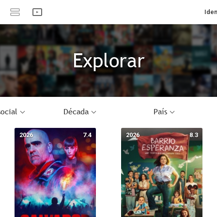
Iden
Explorar
ocial
Década
País
2026
7.4
2026
8.3