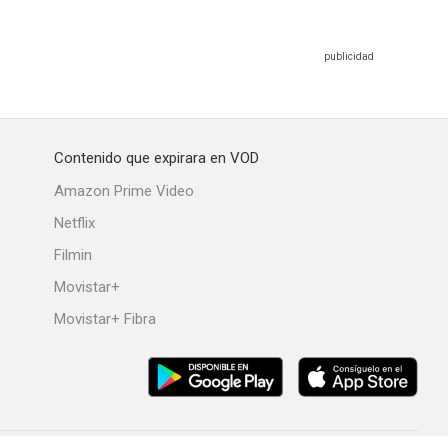
Contenido que expirara en VOD
Amazon Prime Video
Netflix
Filmin
Movistar+
Movistar+ Fibra