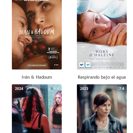
Iván & Hadoum
Respirando bajo el agua
2024
6.8
2023
7.4