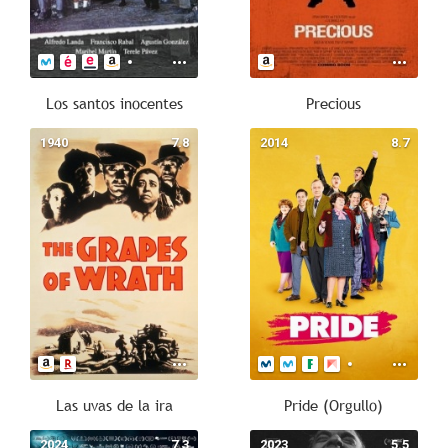
Los santos inocentes
Precious
1940
7.8
2014
8.7
Las uvas de la ira
Pride (Orgullo)
2024
7.3
2023
5.5