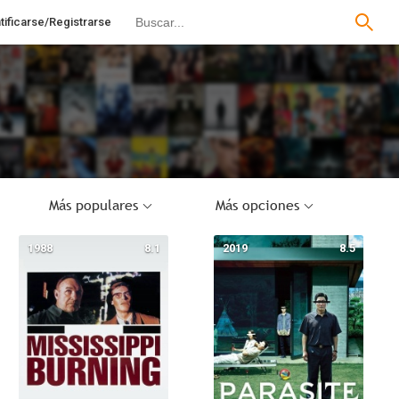
tificarse/Registrarse
Más populares
Más opciones
1988
8.1
2019
8.5