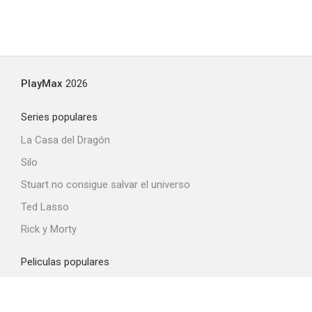
PlayMax
2026
Series populares
La Casa del Dragón
Silo
Stuart no consigue salvar el universo
Ted Lasso
Rick y Morty
Peliculas populares
Spider-Man: Brand New Day
La odisea