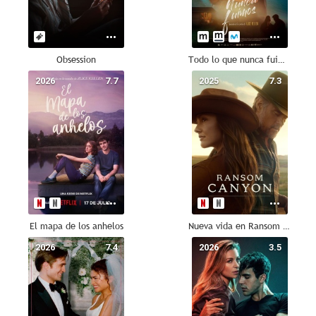
Obsession
Todo lo que nunca fuimos
2026
7.7
2025
7.3
El mapa de los anhelos
Nueva vida en Ransom Canyon
2026
7.4
2026
3.5