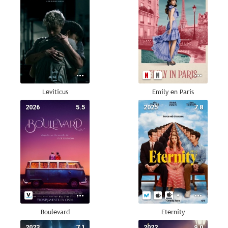
Leviticus
Emily en París
2026
5.5
2025
7.8
Boulevard
Eternity
2023
7.1
2022
9.0