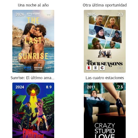
Una noche al año
Otra última oportunidad
2026
--
2025
7.3
Sunrise: El último amanecer
Las cuatro estaciones
2024
8.9
2011
7.5