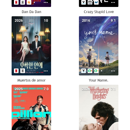
Dan Da Dan
Crazy Stupid Love
2026
10
2016
9.1
Muertos de amor
Your Name.
2025
7.0
2026
7.1