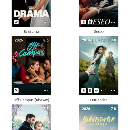
El drama
Deseo
2026
8.6
2014
8.9
Off Campus (Kiss Me)
Outlander
2020
8.5
2026
7.8