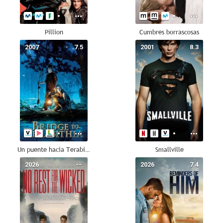
Pillion
Cumbres borrascosas
2007
7.5
2001
8.3
Un puente hacia Terabithia
Smallville
2026
--
2026
7.4