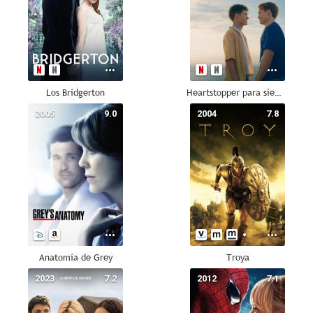
Los Bridgerton
Heartstopper para siempre
2005
9.0
2004
7.8
Anatomía de Grey
Troya
2023
7.2
2012
7.1