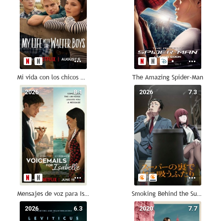
Mi vida con los chicos Walter
The Amazing Spider-Man
2026
8.1
2026
7.3
Mensajes de voz para Isabelle
Smoking Behind the Supermarket with You
2026
6.3
2020
7.7