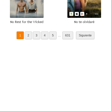
No Rest for the Wicked
No te olvidaré
...
1
2
3
4
5
631
Siguiente