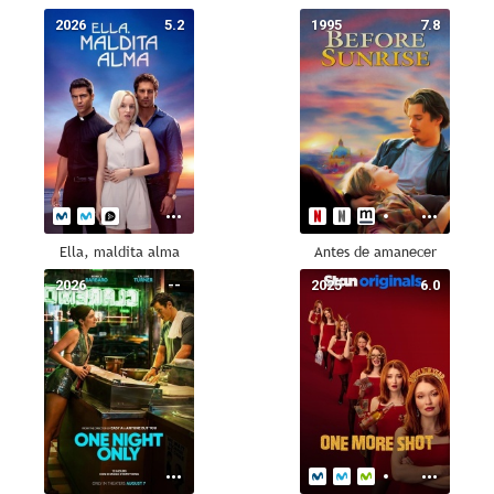
2026
5.2
1995
7.8
Ella, maldita alma
Antes de amanecer
2026
--
2025
6.0