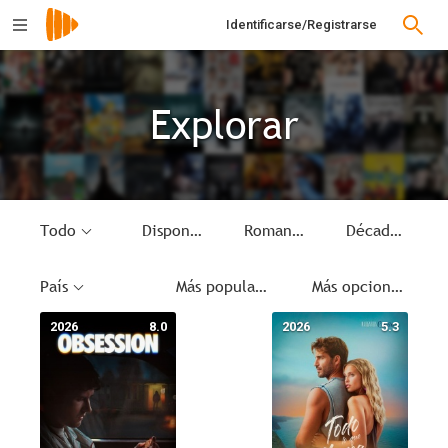
Identificarse/Registrarse
Explorar
Todo
Disponible
Romance
Década
País
Más populares
Más opciones
2026
8.0
2026
5.3