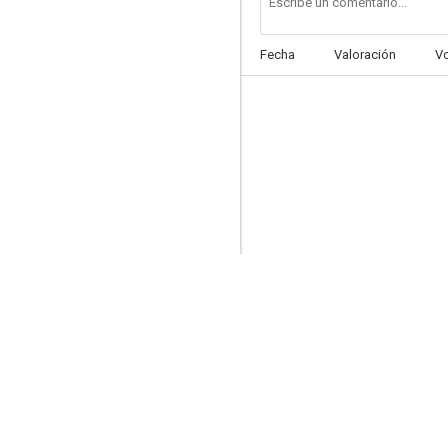
Fecha
Valoración
V
El tesoro de Makuba
--
Una historia de amor
--