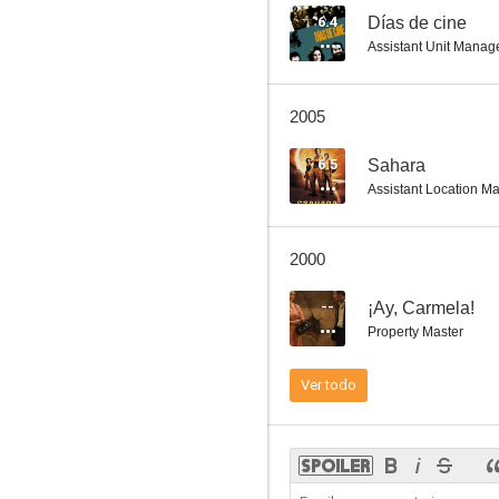
6.4
Días de cine
Assistant Unit Manag
Juego de niños
2005
--
6.5
Sahara
Assistant Location M
2000
--
¡Ay, Carmela!
Property Master
Stress-es tres-tres
Ver todo
--