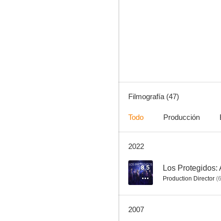
Días de cine
3.5
Filmografía (47)
Todo
Producción
2022
El hombre que viajaba despacito
--
8.5
Los Protegidos:
Production Director
(
2007