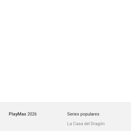
Boogie Nights
6.9
La joya de la familia
6.8
PlayMax
2026
Series populares
La Casa del Dragón