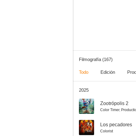
Enredados
7.8
Filmografía (167)
Todo
Edición
Pro
2025
Náufrago
7.8
7.7
Zootrópolis 2
Color Timer
,
Producti
7.4
Los pecadores
Colorist