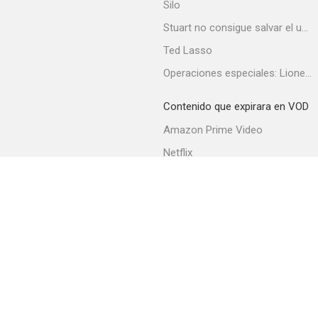
Silo
Stuart no consigue salvar el universo
Ted Lasso
Un buen año
Operaciones especiales: Lioness
6.8
Contenido que expirara en VOD
Amazon Prime Video
Netflix
Filmin
Movistar+
Movistar+ Fibra
MIIB: Hombres de negro II
6.7