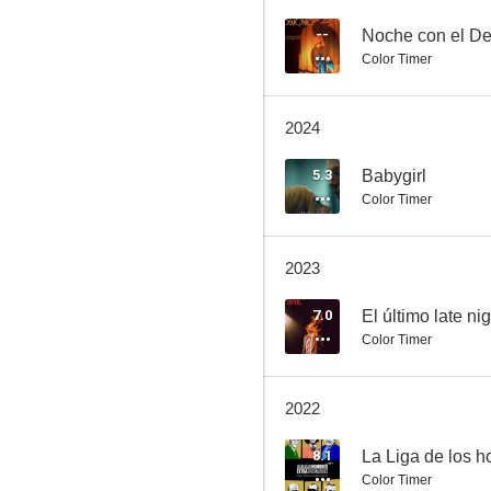
--
Noche con el D
Color Timer
Star Trek
2024
7.7
5.3
Babygirl
Color Timer
2023
7.0
El último late nig
Color Timer
Apocalypto
7.7
2022
8.1
Color Timer