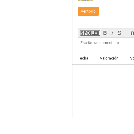
Ver todo
Star Wars. Episodio I: La amenaza fantasma
7.6
Fecha
Valoración
V
Spider-Man
7.6